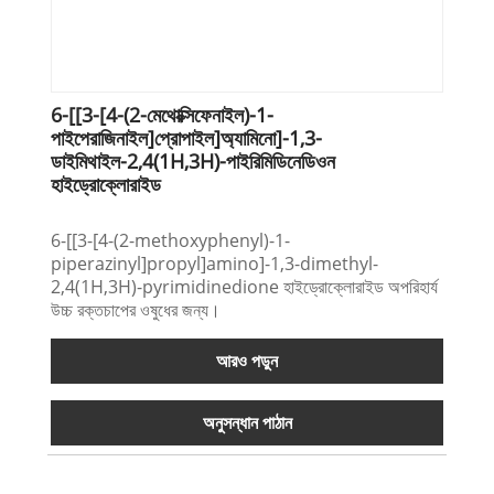
6-[[3-[4-(2-মেথোক্সিফেনাইল)-1-
পাইপেরাজিনাইল]প্রোপাইল]অ্যামিনো]-1,3-
ডাইমিথাইল-2,4(1H,3H)-পাইরিমিডিনেডিওন
হাইড্রোক্লোরাইড
6-[[3-[4-(2-methoxyphenyl)-1-
piperazinyl]propyl]amino]-1,3-dimethyl-
2,4(1H,3H)-pyrimidinedione হাইড্রোক্লোরাইড অপরিহার্য
উচ্চ রক্তচাপের ওষুধের জন্য।
আরও পড়ুন
অনুসন্ধান পাঠান