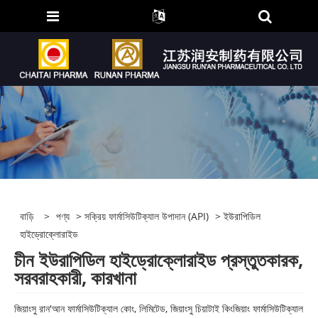
বাড়ি
>
পণ্য
>
সক্রিয় ফার্মাসিউটিক্যাল উপাদান (API)
> ইউরাপিডিল
হাইড্রোক্লোরাইড
চীন ইউরাপিডিল হাইড্রোক্লোরাইড প্রস্তুতকারক,
সরবরাহকারী, কারখানা
জিয়াংসু রান'আন ফার্মাসিউটিক্যাল কোং, লিমিটেড, জিয়াংসু চিয়াটাই কিংজিয়াং ফার্মাসিউটিক্যাল