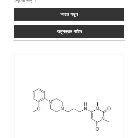
ওষুধের জন্য।
আরও পড়ুন
অনুসন্ধান পাঠান