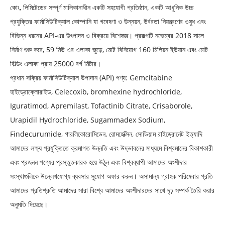
কোং, লিমিটেডের সম্পূর্ণ মালিকানাধীন একটি সহযোগী প্রতিষ্ঠান, একটি আধুনিক উচ্চ
প্রযুক্তির ফার্মাসিউটিক্যাল কোম্পানি যা গবেষণা ও উন্নয়ন, উর্বরতা নিয়ন্ত্রণের ওষুধ এবং
বিভিন্ন ধরনের API-এর উৎপাদন ও বিক্রয়ে বিশেষজ্ঞ। প্রকল্পটি নভেম্বর 2018 সালে
নির্মাণ শুরু করে, 59 মিউ এর এলাকা জুড়ে, মোট বিনিয়োগ 160 মিলিয়ন ইউয়ান এবং মোট
বিল্ডিং এলাকা প্রায় 25000 বর্গ মিটার।
প্রধান সক্রিয় ফার্মাসিউটিক্যাল উপাদান (API) পণ্য: Gemcitabine
হাইড্রোক্লোরাইড, Celecoxib, bromhexine hydrochloride,
Iguratimod, Apremilast, Tofactinib Citrate, Crisaborole,
Urapidil Hydrochloride, Sugammadex Sodium,
Findecurumide, গারলিকোরোমিডেন, রোমহেক্সিন, সোডিয়াম রাইড্রোনেট ইত্যাদি
আমাদের লক্ষ্য প্রযুক্তিতে ক্রমাগত উন্নতি এবং উদ্ভাবনের মাধ্যমে বিশ্বমানের বিকাশকারী
এবং প্রজনন পণ্যের প্রস্তুতকারক হয়ে উঠুন এবং বিশ্বব্যাপী আমাদের অংশীদার
সংস্থাগুলিকে উল্লেখযোগ্য ব্যবসার সুযোগ অফার করুন। অসামান্য গ্রাহক পরিষেবার প্রতি
আমাদের প্রতিশ্রুতি আমাদের সারা বিশ্বে আমাদের অংশীদারদের সাথে দৃঢ় সম্পর্ক তৈরি করার
অনুমতি দিয়েছে।