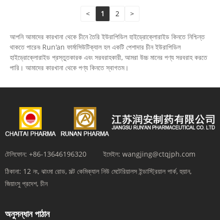
<
1
2
>
আপনি আমাদের কারখানা থেকে চীনে তৈরি ইউরাপিডিল হাইড্রোক্লোরাইড কিনতে নিশ্চিন্ত
থাকতে পারেন৷ Run'an ফার্মাসিউটিক্যাল হল একটি পেশাদার চীন ইউরাপিডিল
হাইড্রোক্লোরাইড প্রস্তুতকারক এবং সরবরাহকারী, আমরা উচ্চ মানের পণ্য সরবরাহ করতে
পারি। আমাদের কারখানা থেকে পণ্য কিনতে স্বাগতম।
টেলিফোন:
+86-13646196320
ইমেইল:
wangjing@ctqjph.com
ঠিকানা:
12 নং, ঝাংমা রোড, সল্ট কেমিক্যাল নিউ মেটেরিয়ালস ইন্ডাস্ট্রিয়াল পার্ক, হুয়ান,
জিয়াংসু প্রদেশ, চীন
অনুসন্ধান পাঠান