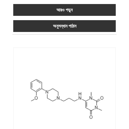
আরও পড়ুন
অনুসন্ধান পাঠান