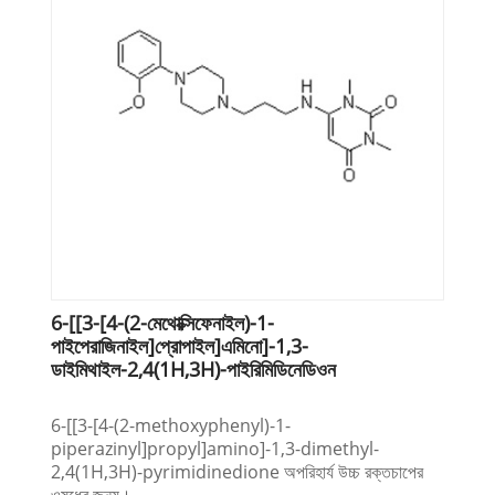
6-[[3-[4-(2-মেথোক্সিফেনাইল)-1-
পাইপেরাজিনাইল]প্রোপাইল]এমিনো]-1,3-
ডাইমিথাইল-2,4(1H,3H)-পাইরিমিডিনেডিওন
6-[[3-[4-(2-methoxyphenyl)-1-
piperazinyl]propyl]amino]-1,3-dimethyl-
2,4(1H,3H)-pyrimidinedione অপরিহার্য উচ্চ রক্তচাপের