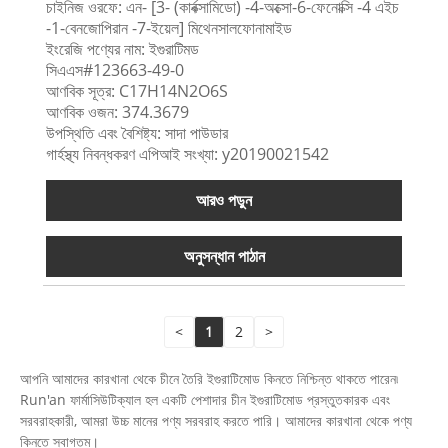
চাইনিজ ওরফে: এন- [3- (কার্বক্সামিডো) -4-অক্সো-6-ফেনোক্সি -4 এইচ
-1-বেনজোপিরান -7-ইয়েল] মিথেনসালফোনামাইড
ইংরেজি পণ্যের নাম: ইগুরাটিমড
সিএএস#123663-49-0
আণবিক সূত্র: C17H14N2O6S
আণবিক ওজন: 374.3679
উপস্থিতি এবং বৈশিষ্ট্য: সাদা পাউডার
গার্হস্থ্য নিবন্ধকরণ এপিআই সংখ্যা: y20190021542
আরও পড়ুন
অনুসন্ধান পাঠান
<
1
2
>
আপনি আমাদের কারখানা থেকে চীনে তৈরি ইগুরাটিমোড কিনতে নিশ্চিন্ত থাকতে পারেন৷
Run'an ফার্মাসিউটিক্যাল হল একটি পেশাদার চীন ইগুরাটিমোড প্রস্তুতকারক এবং
সরবরাহকারী, আমরা উচ্চ মানের পণ্য সরবরাহ করতে পারি। আমাদের কারখানা থেকে পণ্য
কিনতে স্বাগতম।