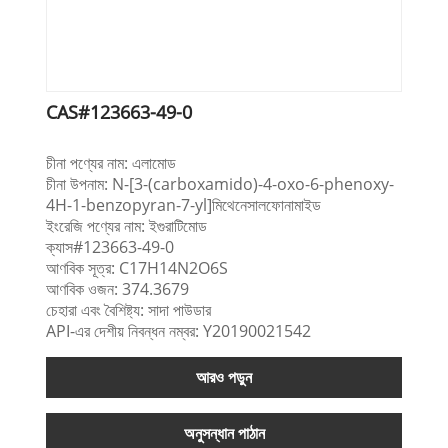
CAS#123663-49-0
চীনা পণ্যের নাম: এলামোড
চীনা উপনাম: N-[3-(carboxamido)-4-oxo-6-phenoxy-
4H-1-benzopyran-7-yl]মিথেনেসালফোনামাইড
ইংরেজি পণ্যের নাম: ইগুরাটিমোড
ক্যাস#123663-49-0
আণবিক সূত্র: C17H14N2O6S
আণবিক ওজন: 374.3679
চেহারা এবং বৈশিষ্ট্য: সাদা পাউডার
API-এর দেশীয় নিবন্ধন নম্বর: Y20190021542
আরও পড়ুন
অনুসন্ধান পাঠান