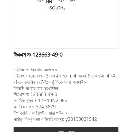
সিএএস নং 123663-49-0
চাইনিজ পণ্যের নাম: এলামোড
চাইনিজ ওরফে: এন- [3- (কার্বক্সামিডো) -4-অক্সো-6-ফেনোক্সি -4 এইচ
-1-বেনজোপিরান -7-ইয়েল] মিথেনসালফোনামাইড
ইংরেজি পণ্যের নাম: ইগুরাটিমড
সিএএস নং 123663-49-0
আণবিক সূত্র: C17H14N2O6S
আণবিক ওজন: 374.3679
উপস্থিতি এবং বৈশিষ্ট্য: সাদা পাউডার
গার্হস্থ্য নিবন্ধকরণ এপিআই সংখ্যা: y20190021542