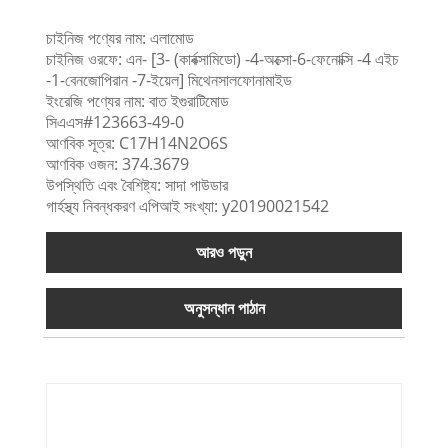
চাইনিজ পণ্যের নাম: এলামোড
চাইনিজ ওরফে: এন- [3- (কার্বক্সামিডো) -4-অক্সো-6-ফেনোক্সি -4 এইচ
-1-বেনজোপিরান -7-ইয়েল] মিথেনসালফোনামাইড
ইংরেজি পণ্যের নাম: বাত ইগুরাটিমোড
সিএএস#123663-49-0
আণবিক সূত্র: C17H14N2O6S
আণবিক ওজন: 374.3679
উপস্থিতি এবং বৈশিষ্ট্য: সাদা পাউডার
গার্হস্থ্য নিবন্ধকরণ এপিআই সংখ্যা: y20190021542
আরও পড়ুন
অনুসন্ধান পাঠান