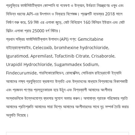
প্রযুক্তির ফার্মাসিউটিক্যাল কোম্পানি যা গবেষণা ও উন্নয়ন, উর্বরতা নিয়ন্ত্রণের ওষুধ এবং
বিভিন্ন ধরনের API-এর উৎপাদন ও বিক্রয়ে বিশেষজ্ঞ। প্রকল্পটি নভেম্বর 2018 সালে
নির্মাণ শুরু করে, 59 মিউ এর এলাকা জুড়ে, মোট বিনিয়োগ 160 মিলিয়ন ইউয়ান এবং মোট
বিল্ডিং এলাকা প্রায় 25000 বর্গ মিটার।
প্রধান সক্রিয় ফার্মাসিউটিক্যাল উপাদান (API) পণ্য: Gemcitabine
হাইড্রোক্লোরাইড, Celecoxib, bromhexine hydrochloride,
Iguratimod, Apremilast, Tofactinib Citrate, Crisaborole,
Urapidil Hydrochloride, Sugammadex Sodium,
Findecurumide, গারলিকোরোমিডেন, রোমহেক্সিন, সোডিয়াম রাইড্রোনেট ইত্যাদি
আমাদের লক্ষ্য প্রযুক্তিতে ক্রমাগত উন্নতি এবং উদ্ভাবনের মাধ্যমে বিশ্বমানের বিকাশকারী
এবং প্রজনন পণ্যের প্রস্তুতকারক হয়ে উঠুন এবং বিশ্বব্যাপী আমাদের অংশীদার
সংস্থাগুলিকে উল্লেখযোগ্য ব্যবসার সুযোগ অফার করুন। অসামান্য গ্রাহক পরিষেবার প্রতি
আমাদের প্রতিশ্রুতি আমাদের সারা বিশ্বে আমাদের অংশীদারদের সাথে দৃঢ় সম্পর্ক তৈরি করার
অনুমতি দিয়েছে।