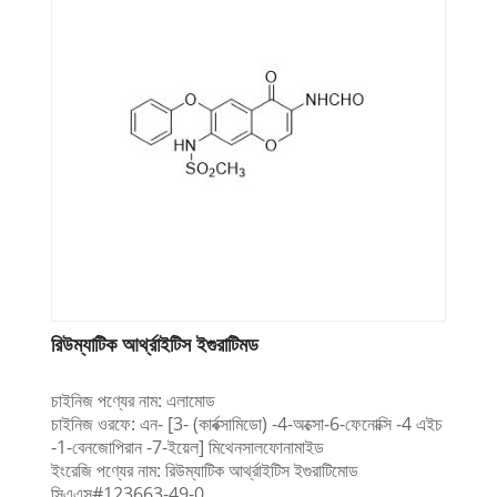
রিউম্যাটিক আর্থ্রাইটিস ইগুরাটিমড
চাইনিজ পণ্যের নাম: এলামোড
চাইনিজ ওরফে: এন- [3- (কার্বক্সামিডো) -4-অক্সো-6-ফেনোক্সি -4 এইচ
-1-বেনজোপিরান -7-ইয়েল] মিথেনসালফোনামাইড
ইংরেজি পণ্যের নাম: রিউম্যাটিক আর্থ্রাইটিস ইগুরাটিমোড
সিএএস#123663-49-0