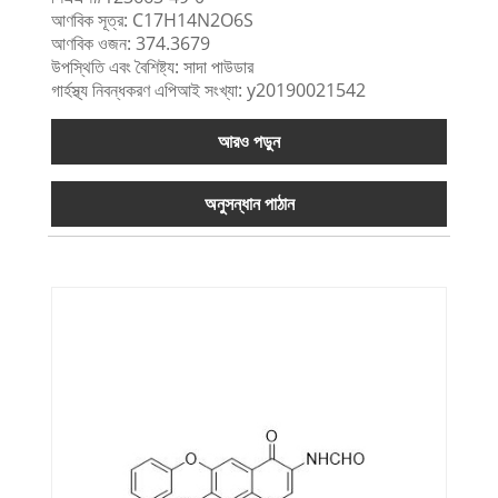
আণবিক সূত্র: C17H14N2O6S
আণবিক ওজন: 374.3679
উপস্থিতি এবং বৈশিষ্ট্য: সাদা পাউডার
গার্হস্থ্য নিবন্ধকরণ এপিআই সংখ্যা: y20190021542
আরও পড়ুন
অনুসন্ধান পাঠান