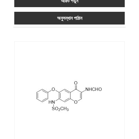
আরও পড়ুন
অনুসন্ধান পাঠান