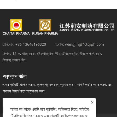
টেলিফোন:
+86-13646196320
ইমেইল:
wangjing@ctqjph.com
ঠিকানা:
12 নং, ঝাংমা রোড, সল্ট কেমিক্যাল নিউ মেটেরিয়ালস ইন্ডাস্ট্রিয়াল পার্ক, হুয়ান,
জিয়াংসু প্রদেশ, চীন
অনুসন্ধান পাঠান
পথের প্রতিটি ধাপে চমৎকার, ব্যাপক গ্রাহক সেবা প্রদান করে। আপনি অর্ডার করার আগে, এর
মাধ্যমে রিয়েল টাইম অনুসন্ধান করুন...
এখন তদন্ত
X
আমরা আপনাকে একটি ভাল ব্রাউজিং অভিজ্ঞতা দিতে, সাইটের
ট্র্যাফিক বিশ্লেষণ করতে এবং সামগ্রী ব্যক্তিগতকৃত করতে