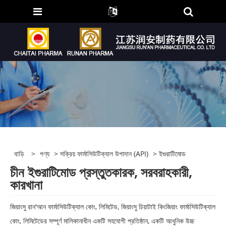
বাড়ি
>
পণ্য
>
সক্রিয় ফার্মাসিউটিক্যাল উপাদান (API)
> ইগুরাটিমোড
চীন ইগুরাটিমোড প্রস্তুতকারক, সরবরাহকারী,
কারখানা
জিয়াংসু রান'আন ফার্মাসিউটিক্যাল কোং, লিমিটেড, জিয়াংসু চিয়াটাই কিংজিয়াং ফার্মাসিউটিক্যাল
কোং, লিমিটেডের সম্পূর্ণ মালিকানাধীন একটি সহযোগী প্রতিষ্ঠান, একটি আধুনিক উচ্চ