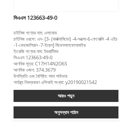
সিএএস 123663-49-0
চাইনিজ পণ্যের নাম: এলামোড
চাইনিজ ওরফে: এন- [3- (কার্বক্সামিডো) -4-অক্সো-6-ফেনোক্সি -4 এইচ
-1-বেনজোপিরান -7-ইয়েল] মিথেনসালফোনামাইড
ইংরেজি পণ্যের নাম: ইগুরাটিমড
সিএএস 123663-49-0
আণবিক সূত্র: C17H14N2O6S
আণবিক ওজন: 374.3679
উপস্থিতি এবং বৈশিষ্ট্য: সাদা পাউডার
গার্হস্থ্য নিবন্ধকরণ এপিআই সংখ্যা: y20190021542
আরও পড়ুন
অনুসন্ধান পাঠান