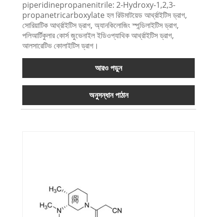
piperidinepropanenitrile: 2-Hydroxy-1,2,3-
propanetricarboxylate হল রিউমাটয়েড আর্থ্রাইটিস ড্রাগ,
সোরিয়াটিক আর্থ্রাইটিস ড্রাগ, অ্যানকিলোজিং স্পন্ডিলাইটিস ড্রাগ,
পলিআর্টিকুলার কোর্স জুভেনাইল ইডিওপ্যাথিক আর্থ্রাইটিস ড্রাগ,
আলসারেটিভ কোলাইটিস ড্রাগ।
আরও পড়ুন
অনুসন্ধান পাঠান