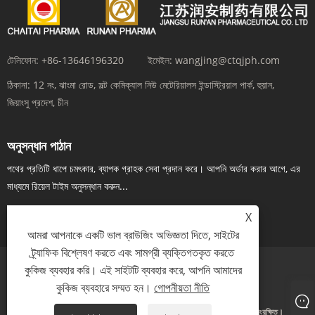
টেলিফোন:
+86-13646196320
ইমেইল:
wangjing@ctqjph.com
ঠিকানা:
12 নং, ঝাংমা রোড, সল্ট কেমিক্যাল নিউ মেটেরিয়ালস ইন্ডাস্ট্রিয়াল পার্ক, হুয়ান,
জিয়াংসু প্রদেশ, চীন
অনুসন্ধান পাঠান
পথের প্রতিটি ধাপে চমৎকার, ব্যাপক গ্রাহক সেবা প্রদান করে। আপনি অর্ডার করার আগে, এর
মাধ্যমে রিয়েল টাইম অনুসন্ধান করুন...
এখন তদন্ত
X
আমরা আপনাকে একটি ভাল ব্রাউজিং অভিজ্ঞতা দিতে, সাইটের
ট্র্যাফিক বিশ্লেষণ করতে এবং সামগ্রী ব্যক্তিগতকৃত করতে
কুকিজ ব্যবহার করি। এই সাইটটি ব্যবহার করে, আপনি আমাদের
Links
Sitemap
RSS
XML
গোপনীয়তা নীতি
কুকিজ ব্যবহারে সম্মত হন।
গোপনীয়তা নীতি
কপিরাইট © 2024 জিয়াংসু রান'আন ফার্মাসিউটিক্যাল কোম্পানি লিমিটেড। সর্বস্বত্ব সংরক্ষিত।