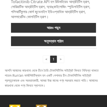
Tofacitinib Citrate API হল রিউমাটয়েড আর্থ্রাইটিস ড্রাগ,
সোরিয়াটিক আর্থ্রাইটিস ড্রাগ, অ্যাঙ্কাইলোজিং স্পন্ডিলাইটিস ড্রাগ,
পলিআর্টিকুলার কোর্স জুভেনাইল ইডিওপ্যাথিক আর্থ্রাইটিস ড্রাগ,
আলসারেটিভ কোলাইটিস ড্রাগ।
আরও পড়ুন
অনুসন্ধান পাঠান
<
1
>
আপনি আমাদের কারখানা থেকে চীনে তৈরি টোফাসিটিনিব সাইট্রেট কিনতে নিশ্চিন্ত থাকতে
পারেন৷ Run'an ফার্মাসিউটিক্যাল হল একটি পেশাদার চীন টোফাসিটিনিব সাইট্রেট
প্রস্তুতকারক এবং সরবরাহকারী, আমরা উচ্চ মানের পণ্য সরবরাহ করতে পারি। আমাদের
কারখানা থেকে পণ্য কিনতে স্বাগতম।