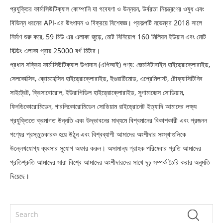
প্রযুক্তির ফার্মাসিউটিক্যাল কোম্পানি যা গবেষণা ও উন্নয়ন, উর্বরতা নিয়ন্ত্রণের ওষুধ এবং
বিভিন্ন ধরনের API-এর উৎপাদন ও বিক্রয়ে বিশেষজ্ঞ। প্রকল্পটি নভেম্বর 2018 সালে
নির্মাণ শুরু করে, 59 মিউ এর এলাকা জুড়ে, মোট বিনিয়োগ 160 মিলিয়ন ইউয়ান এবং মোট
বিল্ডিং এলাকা প্রায় 25000 বর্গ মিটার।
প্রধান সক্রিয় ফার্মাসিউটিক্যাল উপাদান (এপিআই) পণ্য: জেমসিটাবাইন হাইড্রোক্লোরাইড,
সেলকোক্সিব, ব্রোমহেক্সিন হাইড্রোক্লোরাইড, ইগুরাটিমোড, এপ্রেমিলাস্ট, টোফ্যাসিটিনিব
সাইট্রেট, ক্রিসাবোরোল, ইউরাপিডিল হাইড্রোক্লোরাইড, সুগামাডেক্স সোডিয়াম,
ফিনডিকোরোমিডেন, গারলিকোরোমিডেন সোডিয়াম রাইড্রোনেট ইত্যাদি আমাদের লক্ষ্য
প্রযুক্তিতে ক্রমাগত উন্নতি এবং উদ্ভাবনের মাধ্যমে বিশ্বমানের বিকাশকারী এবং প্রজনন
পণ্যের প্রস্তুতকারক হয়ে উঠুন এবং বিশ্বব্যাপী আমাদের অংশীদার সংস্থাগুলিকে
উল্লেখযোগ্য ব্যবসার সুযোগ অফার করুন। অসামান্য গ্রাহক পরিষেবার প্রতি আমাদের
প্রতিশ্রুতি আমাদের সারা বিশ্বে আমাদের অংশীদারদের সাথে দৃঢ় সম্পর্ক তৈরি করার অনুমতি
দিয়েছে।