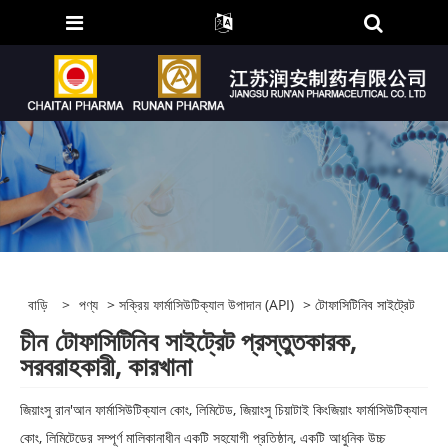
বাড়ি
>
পণ্য
>
সক্রিয় ফার্মাসিউটিক্যাল উপাদান (API)
> টোফাসিটিনিব সাইট্রেট
চীন টোফাসিটিনিব সাইট্রেট প্রস্তুতকারক,
সরবরাহকারী, কারখানা
জিয়াংসু রান'আন ফার্মাসিউটিক্যাল কোং, লিমিটেড, জিয়াংসু চিয়াটাই কিংজিয়াং ফার্মাসিউটিক্যাল
কোং, লিমিটেডের সম্পূর্ণ মালিকানাধীন একটি সহযোগী প্রতিষ্ঠান, একটি আধুনিক উচ্চ