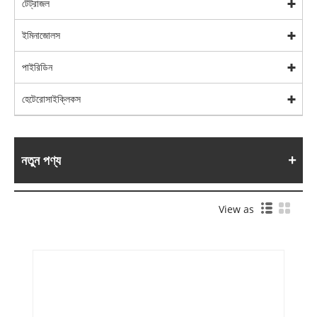
টেট্রাজল
ইমিনাজোলস
পাইরিডিন
হেটেরোসাইক্লিকস
নতুন পণ্য
View as