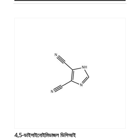
4,5-ডাইসাইনোইমিডাজল ডিসিআই