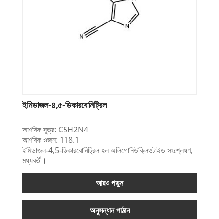
ইমিডাজল-৪,৫-ডিকারবোনিট্রিল
আণবিক সূত্র: C5H2N4
আণবিক ওজন: 118.1
ইমিডাজল-4,5-ডিকারবোনিট্রিল হল অলিগোনিউক্লিওটাইড সংশ্লেষণ,
মধ্যবর্তী।
আরও পড়ুন
অনুসন্ধান পাঠান