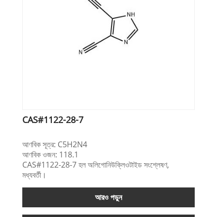
CAS#1122-28-7
আণবিক সূত্র: C5H2N4
আণবিক ওজন: 118.1
CAS#1122-28-7 হল অলিগোনিউক্লিওটাইড সংশ্লেষণ,
মধ্যবর্তী।
আরও পড়ুন