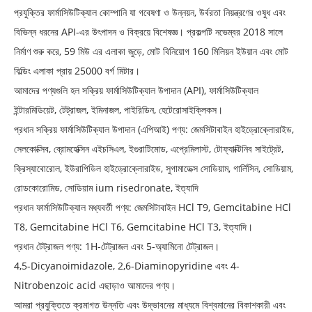
প্রযুক্তির ফার্মাসিউটিক্যাল কোম্পানি যা গবেষণা ও উন্নয়ন, উর্বরতা নিয়ন্ত্রণের ওষুধ এবং
বিভিন্ন ধরনের API-এর উৎপাদন ও বিক্রয়ে বিশেষজ্ঞ। প্রকল্পটি নভেম্বর 2018 সালে
নির্মাণ শুরু করে, 59 মিউ এর এলাকা জুড়ে, মোট বিনিয়োগ 160 মিলিয়ন ইউয়ান এবং মোট
বিল্ডিং এলাকা প্রায় 25000 বর্গ মিটার।
আমাদের পণ্যগুলি হল সক্রিয় ফার্মাসিউটিক্যাল উপাদান (API), ফার্মাসিউটিক্যাল
ইন্টারমিডিয়েট, টেট্রাজল, ইমিনাজল, পাইরিডিন, হেটেরোসাইক্লিকস।
প্রধান সক্রিয় ফার্মাসিউটিক্যাল উপাদান (এপিআই) পণ্য: জেমসিটাবাইন হাইড্রোক্লোরাইড,
সেলকোক্সিব, ব্রোমহেক্সিন এইচসিএল, ইগুরাটিমোড, এপ্রেমিলাস্ট, টোফ্যাক্টিনিব সাইট্রেট,
ক্রিস্যাবোরোল, ইউরাপিডিল হাইড্রোক্লোরাইড, সুগামাডেক্স সোডিয়াম, গার্লিসিন, সোডিয়াম,
রোডকোরোমিড, সোডিয়াম ium risedronate, ইত্যাদি
প্রধান ফার্মাসিউটিক্যাল মধ্যবর্তী পণ্য: জেমসিটাবাইন HCl T9, Gemcitabine HCl
T8, Gemcitabine HCl T6, Gemcitabine HCl T3, ইত্যাদি।
প্রধান টেট্রাজল পণ্য: 1H-টেট্রাজল এবং 5-অ্যামিনো টেট্রাজল।
4,5-Dicyanoimidazole, 2,6-Diaminopyridine এবং 4-
Nitrobenzoic acid এছাড়াও আমাদের পণ্য।
আমরা প্রযুক্তিতে ক্রমাগত উন্নতি এবং উদ্ভাবনের মাধ্যমে বিশ্বমানের বিকাশকারী এবং