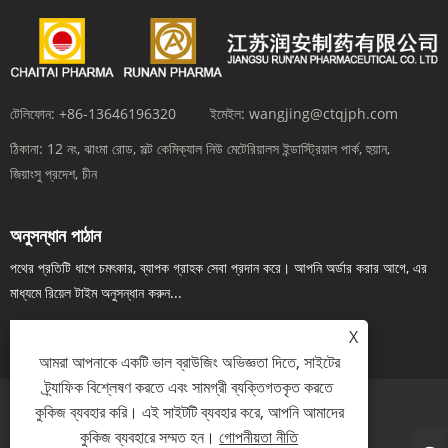
টেলিফোন:
+86-13646196320
ইমেইল:
wangjing@ctqjph.com
ঠিকানা:
12 নং, ঝাংমা রোড, সল্ট কেমিক্যাল নিউ মেটেরিয়ালস ইন্ডাস্ট্রিয়াল পার্ক, হুয়ান,
জিয়াংসু প্রদেশ, চীন
অনুসন্ধান পাঠান
পথের প্রতিটি ধাপে চমৎকার, ব্যাপক গ্রাহক সেবা প্রদান করে। আপনি অর্ডার করার আগে, এর
মাধ্যমে রিয়েল টাইম অনুসন্ধান করুন...
এখন তদন্ত
X
আমরা আপনাকে একটি ভাল ব্রাউজিং অভিজ্ঞতা দিতে, সাইটের
ট্র্যাফিক বিশ্লেষণ করতে এবং সামগ্রী ব্যক্তিগতকৃত করতে
কুকিজ ব্যবহার করি। এই সাইটটি ব্যবহার করে, আপনি আমাদের
Links
Sitemap
RSS
XML
গোপনীয়তা নীতি
কুকিজ ব্যবহারে সম্মত হন।
গোপনীয়তা নীতি