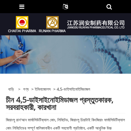
বাড়ি
>
পণ্য
>
ইমিনাজোলস
> 4,5-ডাইসাইনোইমিডাজল
চীন 4,5-ডাইসাইনোইমিডাজল প্রস্তুতকারক,
সরবরাহকারী, কারখানা
জিয়াংসু রান'আন ফার্মাসিউটিক্যাল কোং, লিমিটেড, জিয়াংসু চিয়াটাই কিংজিয়াং ফার্মাসিউটিক্যাল
কোং লিমিটেডের সম্পূর্ণ মালিকানাধীন একটি সহযোগী প্রতিষ্ঠান, একটি আধুনিক উচ্চ