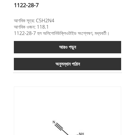
1122-28-7
আণবিক সূত্র: C5H2N4
আণবিক ওজন: 118.1
1122-28-7 হল অলিগোনিউক্লিওটাইড সংশ্লেষণ, মধ্যবর্তী।
আরও পড়ুন
অনুসন্ধান পাঠান