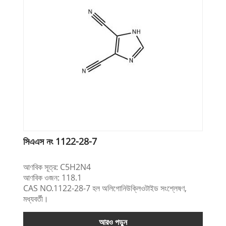
সিএএস নং 1122-28-7
আণবিক সূত্র: C5H2N4
আণবিক ওজন: 118.1
CAS NO.1122-28-7 হল অলিগোনিউক্লিওটাইড সংশ্লেষণ,
মধ্যবর্তী।
আরও পড়ুন