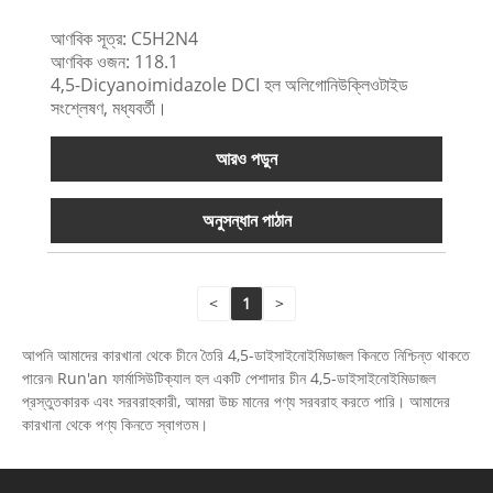
আণবিক সূত্র: C5H2N4
আণবিক ওজন: 118.1
4,5-Dicyanoimidazole DCI হল অলিগোনিউক্লিওটাইড
সংশ্লেষণ, মধ্যবর্তী।
আরও পড়ুন
অনুসন্ধান পাঠান
<
1
>
আপনি আমাদের কারখানা থেকে চীনে তৈরি 4,5-ডাইসাইনোইমিডাজল কিনতে নিশ্চিন্ত থাকতে
পারেন৷ Run'an ফার্মাসিউটিক্যাল হল একটি পেশাদার চীন 4,5-ডাইসাইনোইমিডাজল
প্রস্তুতকারক এবং সরবরাহকারী, আমরা উচ্চ মানের পণ্য সরবরাহ করতে পারি। আমাদের
কারখানা থেকে পণ্য কিনতে স্বাগতম।