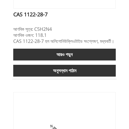
CAS 1122-28-7
আণবিক সূত্র: C5H2N4
আণবিক ওজন: 118.1
CAS 1122-28-7 হল অলিগোনিউক্লিওটাইড সংশ্লেষণ, মধ্যবর্তী।
আরও পড়ুন
অনুসন্ধান পাঠান