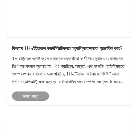
কিভাবে 1H-টেট্রাজল ফার্মাসিউটিক্যাল অ্যাপ্লিকেশনকে প্রভাবিত করে?
1H-টেট্রাজল একটি জটিল রাসায়নিক মধ্যবর্তী যা ফার্মাসিউটিক্যাল এবং রাসায়নিক
শিল্পে ব্যাপকভাবে ব্যবহৃত হয়। এর স্থায়িত্ব, অম্লতা, এবং কাপলিং প্রতিক্রিয়াতে
অংশগ্রহণ করার ক্ষমতার জন্য পরিচিত, 1H-টেট্রাজল সক্রিয় ফার্মাসিউটিক্যাল
উপাদান (এপিআই) এবং অন্যান্য হেটেরোসাইক্লিক যৌগগুলির সংশ্লেষণের জন্য
অপরি......
আরও পড়ুন