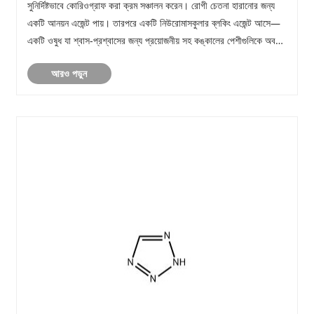
সুনির্দিষ্টভাবে কোরিওগ্রাফ করা ক্রম সঞ্চালন করেন। রোগী চেতনা হারানোর জন্য
একটি আনয়ন এজেন্ট পায়। তারপরে একটি নিউরোমাসকুলার ব্লকিং এজেন্ট আসে—
একটি ওষুধ যা শ্বাস-প্রশ্বাসের জন্য প্রয়োজনীয় সহ কঙ্কালের পেশীগুলিকে অবশ
করে দেয়। অ্যান......
আরও পড়ুন