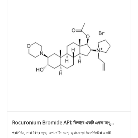
Rocuronium Bromide API: কিভাবে একটি একক অণু
বিশ্বব্যাপী সাধারণ এনেস্থেশিয়াকে সমর্থন করে?
প্রতিদিন, সারা বিশ্ব জুড়ে অপারেটিং রুমে, অ্যানেস্থেসিওলজিস্টরা একটি