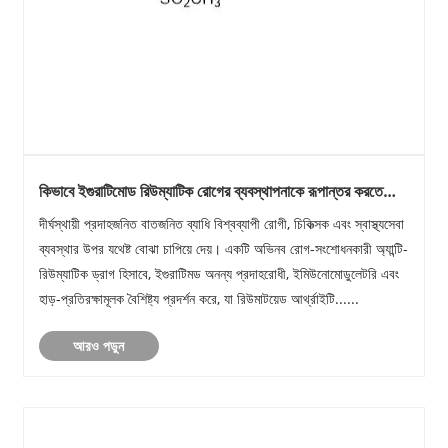
কিভাবে ইগুরাটিমোড রিউম্যাটিক রোগের ব্যবস্থাপনাকে রূপান্তর করতে
পারে?
দীর্ঘস্থায়ী প্রদাহজনিত বাতজনিত ব্যাধি বিশ্বব্যাপী রোগী, চিকিত্সক এবং স্বাস্থ্যসেবা
ব্যবস্থার উপর যথেষ্ট বোঝা চাপিয়ে দেয়। একটি অভিনব রোগ-সংশোধনকারী অ্যান্টি-
রিউম্যাটিক ড্রাগ হিসাবে, ইগুরাটিমড অনন্য প্রদাহরোধী, ইমিউনোমোডুলেটরি এবং
হাড়-প্রতিরক্ষামূলক বৈশিষ্ট্য প্রদর্শন করে, যা রিউমাটয়েড আর্থ্রাইটি......
আরও পড়ুন