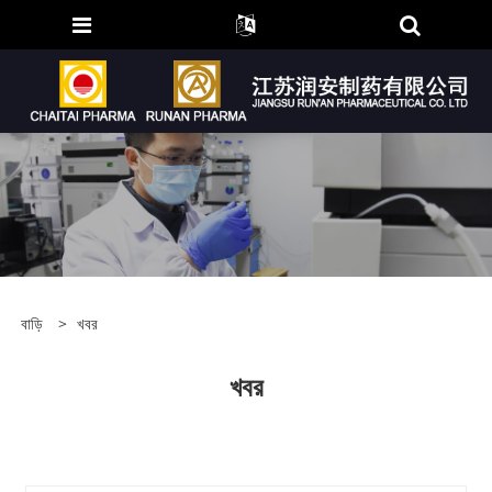
বাড়ি
>
খবর
খবর