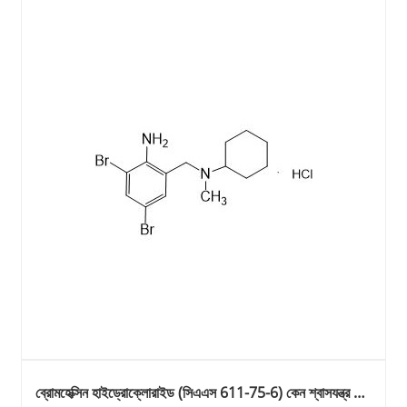
ব্রোমহেক্সিন হাইড্রোক্লোরাইড (সিএএস 611-75-6) কেন শ্বাসযন্ত্র এবং