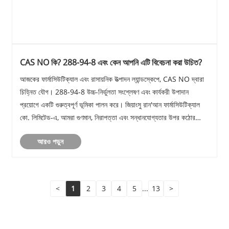
CAS NO কি? 288-94-8 এবং কেন আপনি এটি বিবেচনা করা উচিত?
আজকের ফার্মাসিউটিক্যাল এবং রাসায়নিক উত্পাদন ল্যান্ডস্কেপে, CAS NO দ্বারা
চিহ্নিত যৌগ। 288-94-8 উচ্চ-নির্ভুলতা সংশ্লেষণ এবং কার্যকরী উপাদান
প্রয়োগে একটি গুরুত্বপূর্ণ ভূমিকা পালন করে। জিয়াংসু রান'আন ফার্মাসিউটিক্যাল
কো. লিমিটেড-এ, আমরা গুণমান, নিরাপত্তা এবং সন্ধানযোগ্যতার উপর কঠোর
ফোকাস সহ এই যৌগটি......
আরও পড়ুন
<
1
2
3
4
5
...
13
>