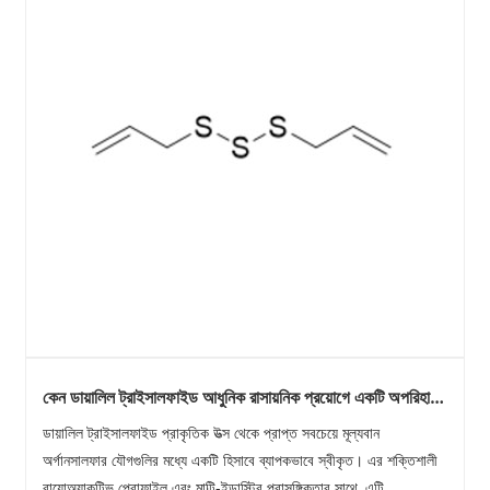
কেন ডায়ালিল ট্রাইসালফাইড আধুনিক রাসায়নিক প্রয়োগে একটি অপরিহার্য
যৌগ হয়ে উঠছে?
ডায়ালিল ট্রাইসালফাইড প্রাকৃতিক উত্স থেকে প্রাপ্ত সবচেয়ে মূল্যবান
অর্গানসালফার যৌগগুলির মধ্যে একটি হিসাবে ব্যাপকভাবে স্বীকৃত। এর শক্তিশালী
বায়োঅ্যাকটিভ প্রোফাইল এবং মাল্টি-ইন্ডাস্ট্রি প্রাসঙ্গিকতার সাথে, এটি