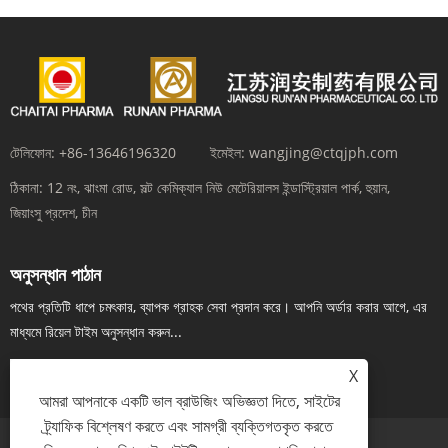
টেলিফোন:
+86-13646196320
ইমেইল:
wangjing@ctqjph.com
ঠিকানা:
12 নং, ঝাংমা রোড, সল্ট কেমিক্যাল নিউ মেটেরিয়ালস ইন্ডাস্ট্রিয়াল পার্ক, হুয়ান,
জিয়াংসু প্রদেশ, চীন
অনুসন্ধান পাঠান
পথের প্রতিটি ধাপে চমৎকার, ব্যাপক গ্রাহক সেবা প্রদান করে। আপনি অর্ডার করার আগে, এর
মাধ্যমে রিয়েল টাইম অনুসন্ধান করুন...
X
এখন তদন্ত
আমরা আপনাকে একটি ভাল ব্রাউজিং অভিজ্ঞতা দিতে, সাইটের
ট্র্যাফিক বিশ্লেষণ করতে এবং সামগ্রী ব্যক্তিগতকৃত করতে