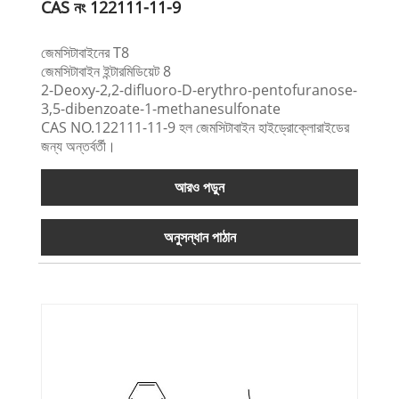
CAS নং 122111-11-9
জেমসিটাবাইনের T8
জেমসিটাবাইন ইন্টারমিডিয়েট 8
2-Deoxy-2,2-difluoro-D-erythro-pentofuranose-
3,5-dibenzoate-1-methanesulfonate
CAS NO.122111-11-9 হল জেমসিটাবাইন হাইড্রোক্লোরাইডের
জন্য অন্তর্বর্তী।
আরও পড়ুন
অনুসন্ধান পাঠান