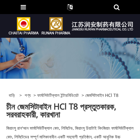
বাড়ি
>
পণ্য
>
ফার্মাসিউটিক্যাল ইন্টারমিডিয়েট
> জেমসিটাবাইন HCl T8
চীন জেমসিটাবাইন HCl T8 প্রস্তুতকারক,
সরবরাহকারী, কারখানা
জিয়াংসু রান'আন ফার্মাসিউটিক্যাল কোং, লিমিটেড, জিয়াংসু চিয়াটাই কিংজিয়াং ফার্মাসিউটিক্যাল
কোং, লিমিটেডের সম্পূর্ণ মালিকানাধীন একটি সহযোগী প্রতিষ্ঠান, একটি আধুনিক উচ্চ