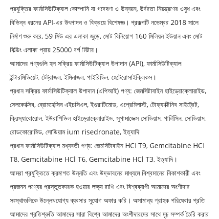
প্রযুক্তির ফার্মাসিউটিক্যাল কোম্পানি যা গবেষণা ও উন্নয়ন, উর্বরতা নিয়ন্ত্রণের ওষুধ এবং
বিভিন্ন ধরনের API-এর উৎপাদন ও বিক্রয়ে বিশেষজ্ঞ। প্রকল্পটি নভেম্বর 2018 সালে
নির্মাণ শুরু করে, 59 মিউ এর এলাকা জুড়ে, মোট বিনিয়োগ 160 মিলিয়ন ইউয়ান এবং মোট
বিল্ডিং এলাকা প্রায় 25000 বর্গ মিটার।
আমাদের পণ্যগুলি হল সক্রিয় ফার্মাসিউটিক্যাল উপাদান (API), ফার্মাসিউটিক্যাল
ইন্টারমিডিয়েট, টেট্রাজল, ইমিনাজল, পাইরিডিন, হেটেরোসাইক্লিকস।
প্রধান সক্রিয় ফার্মাসিউটিক্যাল উপাদান (এপিআই) পণ্য: জেমসিটাবাইন হাইড্রোক্লোরাইড,
সেলকোক্সিব, ব্রোমহেক্সিন এইচসিএল, ইগুরাটিমোড, এপ্রেমিলাস্ট, টোফ্যাক্টিনিব সাইট্রেট,
ক্রিস্যাবোরোল, ইউরাপিডিল হাইড্রোক্লোরাইড, সুগামাডেক্স সোডিয়াম, গার্লিসিন, সোডিয়াম,
রোডকোরোমিড, সোডিয়াম ium risedronate, ইত্যাদি
প্রধান ফার্মাসিউটিক্যাল মধ্যবর্তী পণ্য: জেমসিটাবাইন HCl T9, Gemcitabine HCl
T8, Gemcitabine HCl T6, Gemcitabine HCl T3, ইত্যাদি।
আমরা প্রযুক্তিতে ক্রমাগত উন্নতি এবং উদ্ভাবনের মাধ্যমে বিশ্বমানের বিকাশকারী এবং
প্রজনন পণ্যের প্রস্তুতকারক হওয়ার লক্ষ্য রাখি এবং বিশ্বব্যাপী আমাদের অংশীদার
সংস্থাগুলিকে উল্লেখযোগ্য ব্যবসার সুযোগ অফার করি। অসামান্য গ্রাহক পরিষেবার প্রতি
আমাদের প্রতিশ্রুতি আমাদের সারা বিশ্বে আমাদের অংশীদারদের সাথে দৃঢ় সম্পর্ক তৈরি করার