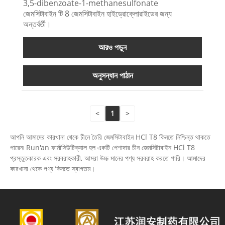
3,5-dibenzoate-1-methanesulfonate
জেমসিটাবাইন টি 8 জেমসিটাবাইন হাইড্রোক্লোরাইডের জন্য
অন্তর্বর্তী।
আরও পড়ুন
অনুসন্ধান পাঠান
<
1
>
আপনি আমাদের কারখানা থেকে চীনে তৈরি জেমসিটাবাইন HCl T8 কিনতে নিশ্চিন্ত থাকতে
পারেন৷ Run'an ফার্মাসিউটিক্যাল হল একটি পেশাদার চীন জেমসিটাবাইন HCl T8
প্রস্তুতকারক এবং সরবরাহকারী, আমরা উচ্চ মানের পণ্য সরবরাহ করতে পারি। আমাদের
কারখানা থেকে পণ্য কিনতে স্বাগতম।