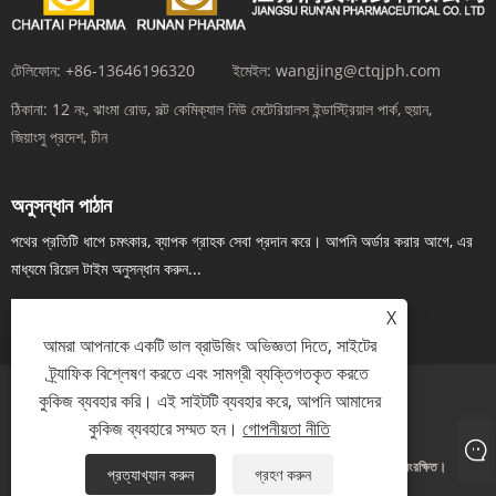
টেলিফোন:
+86-13646196320
ইমেইল:
wangjing@ctqjph.com
ঠিকানা:
12 নং, ঝাংমা রোড, সল্ট কেমিক্যাল নিউ মেটেরিয়ালস ইন্ডাস্ট্রিয়াল পার্ক, হুয়ান,
জিয়াংসু প্রদেশ, চীন
অনুসন্ধান পাঠান
পথের প্রতিটি ধাপে চমৎকার, ব্যাপক গ্রাহক সেবা প্রদান করে। আপনি অর্ডার করার আগে, এর
মাধ্যমে রিয়েল টাইম অনুসন্ধান করুন...
এখন তদন্ত
X
আমরা আপনাকে একটি ভাল ব্রাউজিং অভিজ্ঞতা দিতে, সাইটের
ট্র্যাফিক বিশ্লেষণ করতে এবং সামগ্রী ব্যক্তিগতকৃত করতে
কুকিজ ব্যবহার করি। এই সাইটটি ব্যবহার করে, আপনি আমাদের
Links
Sitemap
RSS
XML
গোপনীয়তা নীতি
কুকিজ ব্যবহারে সম্মত হন।
গোপনীয়তা নীতি
কপিরাইট © 2024 জিয়াংসু রান'আন ফার্মাসিউটিক্যাল কোম্পানি লিমিটেড। সর্বস্বত্ব সংরক্ষিত।
প্রত্যাখ্যান করুন
গ্রহণ করুন