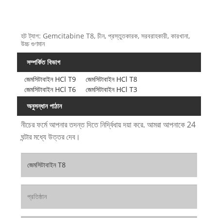
হট ট্যাগ: Gemcitabine T8, চীন, প্রস্তুতকারক, সরবরাহকারী, কারখানা,
উচ্চ গুণমান
সম্পর্কিত বিভাগ
জেমসিটাবাইন HCl T9
জেমসিটাবাইন HCl T8
জেমসিটাবাইন HCl T6
জেমসিটাবাইন HCl T3
অনুসন্ধান পাঠান
নীচের ফর্মে আপনার তদন্ত দিতে নির্দ্বিধায় দয়া করে. আমরা আপনাকে 24
ঘন্টার মধ্যে উত্তর দেব।