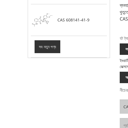
ব্যবহ
থুতুত
CAS#
CAS 608141-41-9
হট ট্
সব নতুন পণ্য
স
ইগুরা
ডেক্স
অ
নীচের