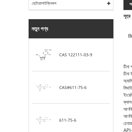
হেটেরোসাইক্লিকস
পণ
সূত্র
নতুন পণ্য
CAS 122111-03-9
চীনা 
চীনা
অ্যা
CAS#611-75-6
মিথাই
ইংরে
ক্যা
আণব
আণবি
611-75-6
চেহার
API-