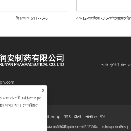
সিএএস নং 611-75-6
পথের প্রতিটি ধাপে চ
jph.com
X
হুয়ান, জিয়াংসু প্রদেশ, চীন
ে এবং সামগ্রী ব্যক্তিগতকৃত
হারে সম্মত হন।
গোপনীয়তা
Links
Sitemap
RSS
XML
গোপনীয়তা নীতি
কপিরাইট © 2024 জিয়াংসু রান'আন ফার্মাসিউটিক্যাল কোম্পানি লিমিটেড। সর্বস্বত্ব সংরক্ষিত।