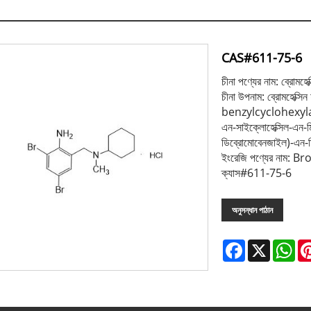
CAS#611-75-6
চীনা পণ্যের নাম: ব্রোমহে
চীনা উপনাম: ব্রোমহেক
benzylcyclohexylami
এন-সাইক্লোহেক্সিল-এন-
ডিব্রোমোবেনজাইল)-এন-ম
ইংরেজি পণ্যের নাম:
ক্যাস#611-75-6
অনুসন্ধান পাঠান
Facebook
X
Wh