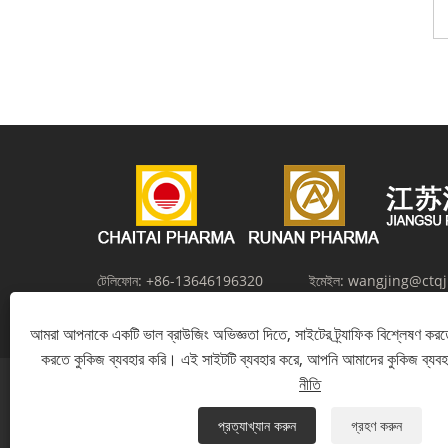
টেলিফোন:
+86-13646196320
ইমেইল:
wangjing@ctq
ঠিকানা:
12 নং, ঝাংমা রোড, সল্ট কেমিক্যাল নিউ মেটেরিয়ালস ইন্ডাস্ট্রিয়াল পার্ক, 
আমরা আপনাকে একটি ভাল ব্রাউজিং অভিজ্ঞতা দিতে, সাইটের ট্র্যাফিক বিশ্লেষণ করত
করতে কুকিজ ব্যবহার করি। এই সাইটটি ব্যবহার করে, আপনি আমাদের কুকিজ ব্যব
নীতি
প্রত্যাখ্যান করুন
গ্রহণ করুন