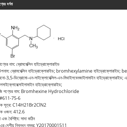
্যের বর্ণনা
পণ্যের নাম: ব্রোমহেক্সিন হাইড্রোক্লোরাইড
 উপনাম: ব্রোমহেক্সিন হাইড্রোক্লোরাইড; bromhexylamine হাইড্রোক্লোরাইড; 
মিনো-3,5-ডিব্রোমো-এন-সাইক্লোহেক্সিল-এন-মিথাইলবেনজাইলামাইন হাইড্রোক্লোরাইড; 
লসাইক্লোহেক্সাইলামাইন হাইড্রোক্লোরাইড;
জি পণ্যের নাম: Bromhexine Hydrochloride
স#611-75-6
িক সূত্র: C14H21Br2ClN2
ক ওজন: 412.6
া এবং বৈশিষ্ট্য: সাদা কঠিন
এর দেশীয় নিবন্ধন নম্বর: Y20170001511