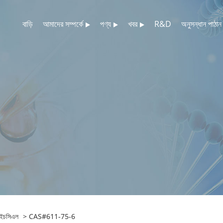
বাড়ি
আমাদের সম্পর্কে
পণ্য
খবর
R&D
অনুসন্ধান পাঠান
 এইচসিএল
> CAS#611-75-6