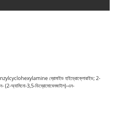
benzylcyclohexylamine ব্রোমাইড হাইড্রোক্লোরাইড; 2-
এন- (2-অ্যামিনো-3,5-ডিব্রোমোবেনজাইল)-এন-