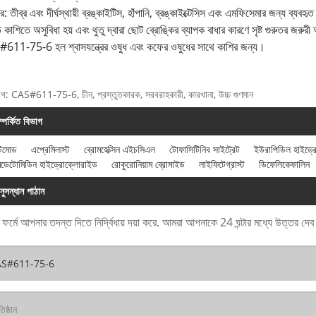
ার: তীব্র এবং দীর্ঘস্থায়ী ব্রঙ্কাইটিস, হাঁপানি, ব্রঙ্কাইক্টেসিস এবং এমফিসেমার জন্য ব
ে কাশিতে অসুবিধা হয় এবং থুতু দ্বারা ছোট ব্রোঙ্কির ব্যাপক বাধার কারণে সৃষ্ট গুরুতর জরুর
611-75-6 হল শ্বাসযন্ত্রের ওষুধ এবং কফের ওষুধের সাথে কাশির জন্য।
যাগ: CAS#611-75-6, চীন, প্রস্তুতকারক, সরবরাহকারী, কারখানা, উচ্চ গুণমান
ম্পর্কিত বিভাগ
টিমোড
এপ্রেমিলাস্ট
ব্রোমহেক্সিন এইচসিএল
টোফাসিটিনিব সাইট্রেট
ইউরাপিডিল হাইড্
মেডেটোমিডিন হাইড্রোক্লোরাইড
রোকুরোনিয়াম ব্রোমাইড
লাইফিটেগ্রাস্ট
ডিফেলিকেফালিন
নুসন্ধান পাঠান
 ফর্মে আপনার তদন্ত দিতে নির্দ্বিধায় দয়া করে. আমরা আপনাকে 24 ঘন্টার মধ্যে উত্তর দে