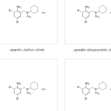
ব্রোথক্সাইন এইচসিএল এপিআই
ব্রোমহেক্সিন হাইড্রোক্লোরাইড 