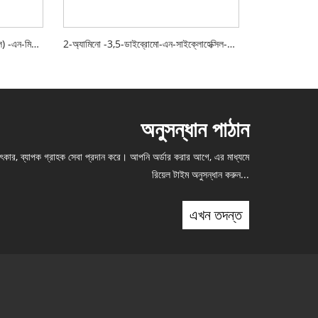
এন- (2-অ্যামিনো -3,5-ডাইব্রোমোবেঞ্জিল) -এন-মিথাইলসাইক্লোহেক্সাইলামাইন হাইড্রোক্লোরাইড
2-অ্যামিনো -3,5-ডাইব্রোমো-এন-সাইক্লোহেক্সিল-এন-মিথাইলবেনজাইলামাইন হাইড্রোক্লোরাইড
অনুসন্ধান পাঠান
মৎকার, ব্যাপক গ্রাহক সেবা প্রদান করে। আপনি অর্ডার করার আগে, এর মাধ্যমে
রিয়েল টাইম অনুসন্ধান করুন...
এখন তদন্ত