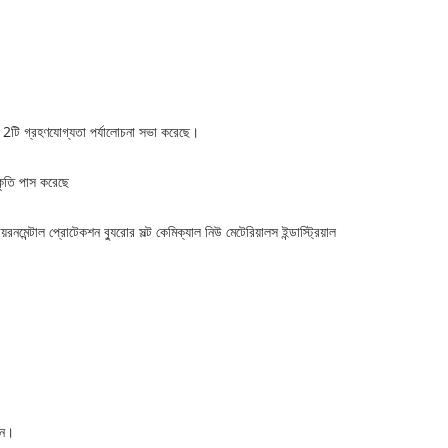
12টি গ্রহণযোগ্যতা পর্যালোচনা সভা করেছে।
ীকৃতি পাস করেছে
টাল প্রোটেকশন ব্যুরোর সল্ট কেমিক্যাল নিউ মেটেরিয়ালস ইন্ডাস্ট্রিয়াল
েন।