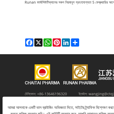
Runan ফার্মাসিউটিক্যালের সকল নিয়মানুগ গ্রহণযোগ্যতা 5 ফেব্রুয়ারির আগ
Facebook
X
WhatsApp
Pinterest
LinkedIn
Share
টেলিফোন:
+86-13646196320
ইমেইল:
wangjing@ctq
ঠিকানা:
12 নং, ঝাংমা রোড, সল্ট কেমিক্যাল নিউ মেটেরিয়ালস ইন্ডাস্ট্রিয়াল পার্ক, 
আমরা আপনাকে একটি ভাল ব্রাউজিং অভিজ্ঞতা দিতে, সাইটের ট্র্যাফিক বিশ্লেষণ করত
করতে কুকিজ ব্যবহার করি। এই সাইটটি ব্যবহার করে, আপনি আমাদের কুকিজ ব্যব