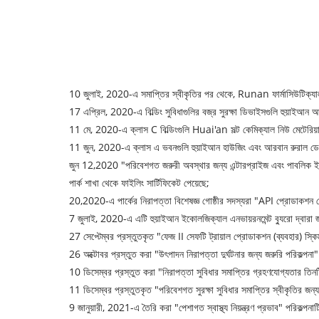
10 জুলাই, 2020-এ সমাপ্তির স্বীকৃতির পর থেকে, Runan ফার্মাসিউটিক্যাল 
17 এপ্রিল, 2020-এ বিল্ডিং সুবিধাগুলির বজ্র সুরক্ষা ডিভাইসগুলি হুয়াইআন আ
11 মে, 2020-এ ক্লাস C বিল্ডিংগুলি Huai'an সল্ট কেমিক্যাল নিউ মেটেরিয়ালস 
11 জুন, 2020-এ ক্লাস এ ভবনগুলি হুয়াইআন হাউজিং এবং আরবান রুরাল ডেভেল
জুন 12,2020 "পরিবেশগত জরুরী অবস্থার জন্য এন্টারপ্রাইজ এবং পাবলিক ইনস্ট
পার্ক শাখা থেকে ফাইলিং সার্টিফিকেট পেয়েছে;
20,2020-এ পার্কের নিরাপত্তা বিশেষজ্ঞ গোষ্ঠীর সদস্যরা "API প্রোডাকশন বে
7 জুলাই, 2020-এ এটি হুয়াইআন ইকোলজিক্যাল এনভায়রনমেন্ট ব্যুরো দ্বারা জ
27 সেপ্টেম্বর প্রস্তুতকৃত "ফেজ II সেফটি ট্রায়াল প্রোডাকশন (ব্যবহার) স্কি
26 অক্টোবর প্রস্তুত করা "উৎপাদন নিরাপত্তা দুর্ঘটনার জন্য জরুরি পরিকল্পনা"
10 ডিসেম্বর প্রস্তুত করা "নিরাপত্তা সুবিধার সমাপ্তির গ্রহণযোগ্যতার তিনটি
11 ডিসেম্বর প্রস্তুতকৃত "পরিবেশগত সুরক্ষা সুবিধার সমাপ্তির স্বীকৃতির জন্
9 জানুয়ারী, 2021-এ তৈরি করা "পেশাগত স্বাস্থ্য নিয়ন্ত্রণ প্রভাব" পরিকল্পন