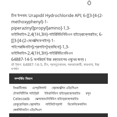
চীনা উপনাম: Urapidil Hydrochloride API; 6-[[3-[4-(2-
methoxyphenyl)-1-
piperazinyl]propyl]amino]-1,3-
ডাইমিথাইল-2,4(1H,3H)-পাইরিমিডিনিডিওন হাইড্রোক্লোরাইড; 6-
[[3-[4-(2-মেথোক্সিফেনাইল)-1-
পাইপেরাজিনাইল]প্রোপাইল]অ্যামিনো]-1,3-
ডাইমিথাইল-2,4(1H,3H)-পাইরিমিডিনেডিওন
64887-14-5 অপরিহার্য উচ্চ রক্তচাপের ওষুধের জন্য।
হট ট্যাগ: 64887-14-5, চীন, প্রস্তুতকারক, সরবরাহকারী, কারখানা, উচ্চ
গুণমান
সম্পর্কিত বিভাগ
ইগুরাটিমোড
এপ্রেমিলাস্ট
ব্রোমহেক্সিন এইচসিএল
টোফাসিটিনিব সাইট্রেট
ইউরাপিডিল হাইড্রোক্লোরাইড
রসুন
Celecoxib
ডেক্সমেডেটোমিডিন হাইড্রোক্লোরাইড
রোকুরোনিয়াম ব্রোমাইড
লাইফিটেগ্রাস্ট
ডিফেলিকেফালিন
জেমসিটাবাইন এইচসিএল