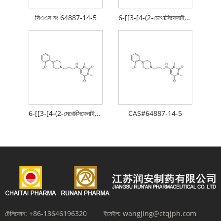
সিএএস নং 64887-14-5
6-[[3-[4-(2-মেথোক্সিফেনাইল)-1-পাইপেরাজিনাইল]প্রোপাইল]অ্যামিনো]-1,3-ডাইমিথাইল-2,4(1H,3H)-পাইরিমিডিনেডিওন হাইড্রোক্লোরাইড
6-[[3-[4-(2-মেথোক্সিফেনাইল)-1-পাইপেরাজিনাইল]প্রোপাইল]এমিনো]-1,3-ডাইমিথাইল-2,4(1H,3H)-পাইরিমিডিনেডিওন
CAS#64887-14-5
টেলিফোন:
+86-13646196320
ইমেইল:
wangjing@ctqjph.com