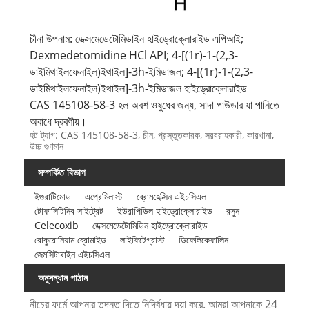
চীনা উপনাম: ডেক্সমেডেটোমিডাইন হাইড্রোক্লোরাইড এপিআই;
Dexmedetomidine HCl API; 4-[(1r)-1-(2,3-
ডাইমিথাইলফেনাইল)ইথাইল]-3h-ইমিডাজল; 4-[(1r)-1-(2,3-
ডাইমিথাইলফেনাইল)ইথাইল]-3h-ইমিডাজল হাইড্রোক্লোরাইড
CAS 145108-58-3 হল অবশ ওষুধের জন্য, সাদা পাউডার যা পানিতে
অবাধে দ্রবণীয়।
হট ট্যাগ: CAS 145108-58-3, চীন, প্রস্তুতকারক, সরবরাহকারী, কারখানা,
উচ্চ গুণমান
সম্পর্কিত বিভাগ
ইগুরাটিমোড
এপ্রেমিলাস্ট
ব্রোমহেক্সিন এইচসিএল
টোফাসিটিনিব সাইট্রেট
ইউরাপিডিল হাইড্রোক্লোরাইড
রসুন
Celecoxib
ডেক্সমেডেটোমিডিন হাইড্রোক্লোরাইড
রোকুরোনিয়াম ব্রোমাইড
লাইফিটেগ্রাস্ট
ডিফেলিকেফালিন
জেমসিটাবাইন এইচসিএল
অনুসন্ধান পাঠান
নীচের ফর্মে আপনার তদন্ত দিতে নির্দ্বিধায় দয়া করে. আমরা আপনাকে 24