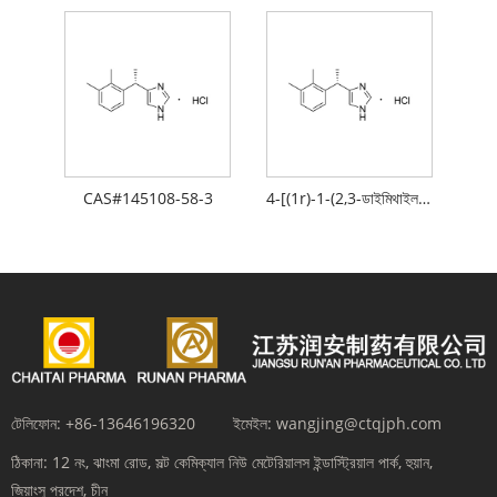
CAS#145108-58-3
4-[(1r)-1-(2,3-ডাইমিথাইলফেনাইল)ইথাইল]-3h-ইমিডাজল
টেলিফোন:
+86-13646196320
ইমেইল:
wangjing@ctqjph.com
ঠিকানা:
12 নং, ঝাংমা রোড, সল্ট কেমিক্যাল নিউ মেটেরিয়ালস ইন্ডাস্ট্রিয়াল পার্ক, হুয়ান,
জিয়াংসু প্রদেশ, চীন