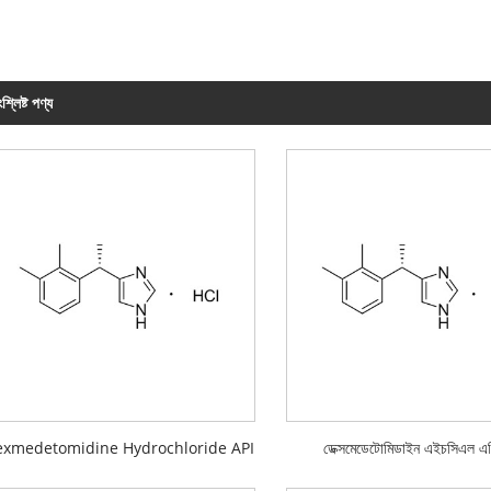
শ্লিষ্ট পণ্য
exmedetomidine Hydrochloride API
ডেক্সমেডেটোমিডাইন এইচসিএল 