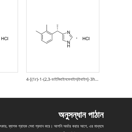
4-[(1r)-1-(2,3-ডাইমিথাইলফেনাইল)ইথাইল]-3h-ইমিডাজল
অনুসন্ধান পাঠান
মৎকার, ব্যাপক গ্রাহক সেবা প্রদান করে। আপনি অর্ডার করার আগে, এর মাধ্যমে