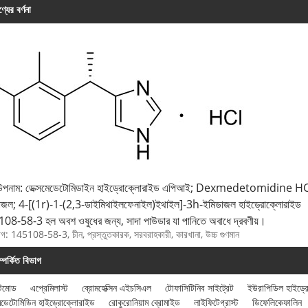
্যের বর্ণনা
 উপনাম: ডেক্সমেডেটোমিডাইন হাইড্রোক্লোরাইড এপিআই; Dexmedetomidine HCl
াজল; 4-[(1r)-1-(2,3-ডাইমিথাইলফেনাইল)ইথাইল]-3h-ইমিডাজল হাইড্রোক্লোরাইড
08-58-3 হল অবশ ওষুধের জন্য, সাদা পাউডার যা পানিতে অবাধে দ্রবণীয়।
যাগ: 145108-58-3, চীন, প্রস্তুতকারক, সরবরাহকারী, কারখানা, উচ্চ গুণমান
ম্পর্কিত বিভাগ
টিমোড
এপ্রেমিলাস্ট
ব্রোমহেক্সিন এইচসিএল
টোফাসিটিনিব সাইট্রেট
ইউরাপিডিল হাইড্
মেডেটোমিডিন হাইড্রোক্লোরাইড
রোকুরোনিয়াম ব্রোমাইড
লাইফিটেগ্রাস্ট
ডিফেলিকেফালিন