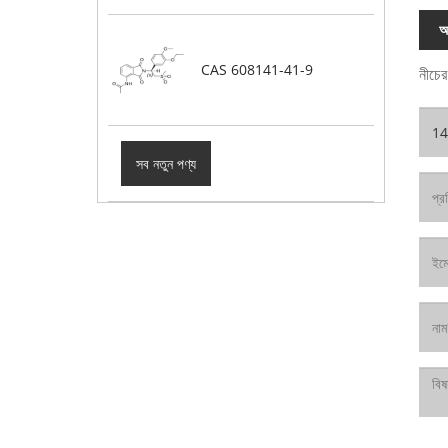
অ
CAS 608141-41-9
নীচের
সব নতুন পণ্য