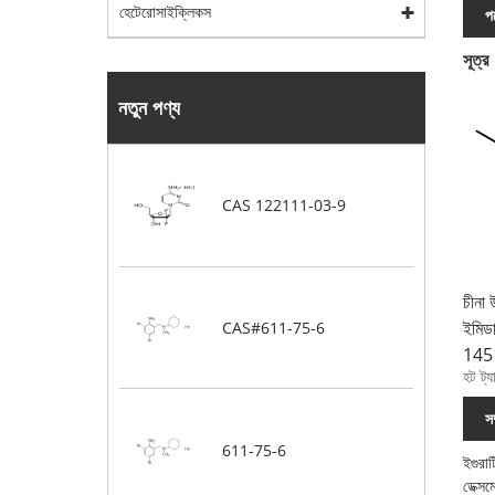
হেটেরোসাইক্লিকস
পণ
সূত্র
নতুন পণ্য
CAS 122111-03-9
চীনা
ইমিড
CAS#611-75-6
1451
হট ট্
স
611-75-6
ইগুরা
ডেক্স