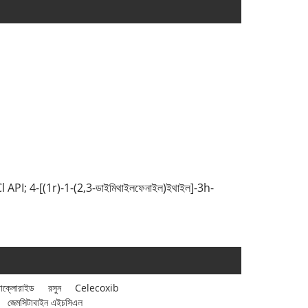
 API; 4-[(1r)-1-(2,3-ডাইমিথাইলফেনাইল)ইথাইল]-3h-
রোক্লোরাইড
রসুন
Celecoxib
জেমসিটাবাইন এইচসিএল