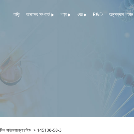
বাড়ি
আমাদের সম্পর্কে
পণ্য
খবর
R&D
অনুসন্ধান পাঠান
িডিন হাইড্রোক্লোরাইড
> 145108-58-3