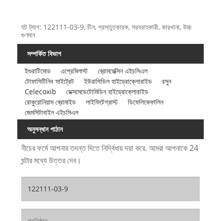
হট ট্যাগ: 122111-03-9, চীন, প্রস্তুতকারক, সরবরাহকারী, কারখানা, উচ্চ
গুণমান
সম্পর্কিত বিভাগ
ইগুরাটিমোড
এপ্রেমিলাস্ট
ব্রোমহেক্সিন এইচসিএল
টোফাসিটিনিব সাইট্রেট
ইউরাপিডিল হাইড্রোক্লোরাইড
রসুন
Celecoxib
ডেক্সমেডেটোমিডিন হাইড্রোক্লোরাইড
রোকুরোনিয়াম ব্রোমাইড
লাইফিটেগ্রাস্ট
ডিফেলিকেফালিন
জেমসিটাবাইন এইচসিএল
অনুসন্ধান পাঠান
নীচের ফর্মে আপনার তদন্ত দিতে নির্দ্বিধায় দয়া করে. আমরা আপনাকে 24
ঘন্টার মধ্যে উত্তর দেব।