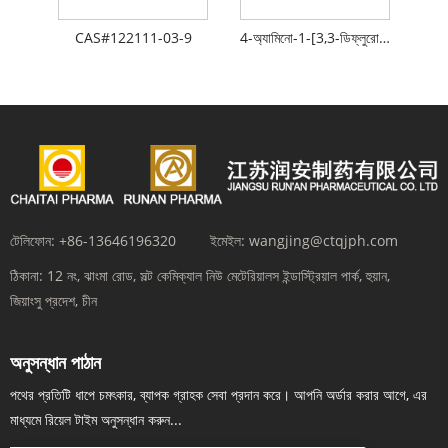
CAS#122111-03-9
4-অ্যামিনো-1-[3,3-ডিফ্লুরো-4-হাইড্রক্সি-5-(হাইড্রোক্সিমিথাইল)টেট্রাহাইড্রোফুরান-2-ইএল]-1এইচ-পাইরিমিডিন-2-ওয়ান হাইড্রোক্লোরাইড
টেলিফোন:
+86-13646196320
ইমেইল:
wangjing@ctqjph.com
ঠিকানা:
12 নং, ঝাংমা রোড, সল্ট কেমিক্যাল নিউ মেটেরিয়ালস ইন্ডাস্ট্রিয়াল পার্ক, হুয়ান,
জিয়াংসু প্রদেশ, চীন
অনুসন্ধান পাঠান
পথের প্রতিটি ধাপে চমৎকার, ব্যাপক গ্রাহক সেবা প্রদান করে। আপনি অর্ডার করার আগে, এর
মাধ্যমে রিয়েল টাইম অনুসন্ধান করুন...