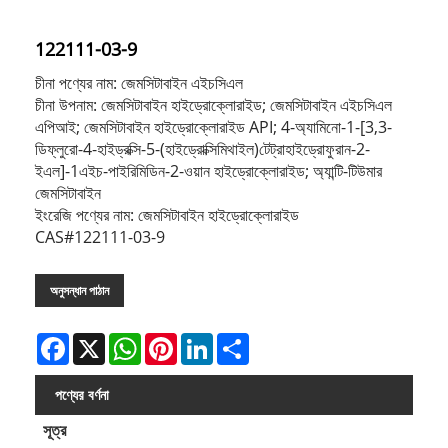
122111-03-9
চীনা পণ্যের নাম: জেমসিটাবাইন এইচসিএল
চীনা উপনাম: জেমসিটাবাইন হাইড্রোক্লোরাইড; জেমসিটাবাইন এইচসিএল
এপিআই; জেমসিটাবাইন হাইড্রোক্লোরাইড API; 4-অ্যামিনো-1-[3,3-
ডিফ্লুরো-4-হাইড্রক্সি-5-(হাইড্রোক্সিমিথাইল)টেট্রাহাইড্রোফুরান-2-
ইএল]-1এইচ-পাইরিমিডিন-2-ওয়ান হাইড্রোক্লোরাইড; অ্যান্টি-টিউমার
জেমসিটাবাইন
ইংরেজি পণ্যের নাম: জেমসিটাবাইন হাইড্রোক্লোরাইড
CAS#122111-03-9
অনুসন্ধান পাঠান
Facebook
X
WhatsApp
Pinterest
LinkedIn
Share
পণ্যের বর্ণনা
সূত্র