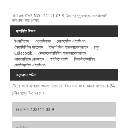
হট ট্যাগ: CAS NO.122111-03-9, চীন, প্রস্তুতকারক, সরবরাহকারী,
কারখানা, উচ্চ গুণমান
সম্পর্কিত বিভাগ
ইগুরাটিমোড
এপ্রেমিলাস্ট
ব্রোমহেক্সিন এইচসিএল
টোফাসিটিনিব সাইট্রেট
ইউরাপিডিল হাইড্রোক্লোরাইড
রসুন
Celecoxib
ডেক্সমেডেটোমিডিন হাইড্রোক্লোরাইড
রোকুরোনিয়াম ব্রোমাইড
লাইফিটেগ্রাস্ট
ডিফেলিকেফালিন
জেমসিটাবাইন এইচসিএল
অনুসন্ধান পাঠান
নীচের ফর্মে আপনার তদন্ত দিতে নির্দ্বিধায় দয়া করে. আমরা আপনাকে 24
ঘন্টার মধ্যে উত্তর দেব।