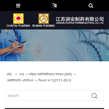
বাড়ি
>
পণ্য
>
সক্রিয় ফার্মাসিউটিক্যাল উপাদান (API)
>
জেমসিটাবাইন এইচসিএল
> সিএএস নং 122111-03-9