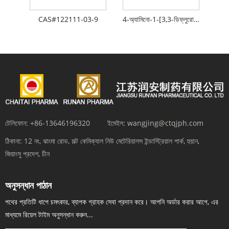
CAS#122111-03-9
4-অ্যামিনো-1-[3,3-ডিফ্লুরো-4-হাইড্রক্সি-5-(হাইড্রোক্সিমিথাইল)টেট্রাহাইড্রোফুরান-2-ইএল]-1এইচ-পাইরিমিডিন-2-ওয়ান হাইড্রোক্লোরাইড
টেলিফোন:
+86-13646196320
ইমেইল:
wangjing@ctqjph.com
ঠিকানা:
12 নং, ঝাংমা রোড, সল্ট কেমিক্যাল নিউ মেটেরিয়ালস ইন্ডাস্ট্রিয়াল পার্ক, হুয়ান,
জিয়াংসু প্রদেশ, চীন
অনুসন্ধান পাঠান
পথের প্রতিটি ধাপে চমৎকার, ব্যাপক গ্রাহক সেবা প্রদান করে। আপনি অর্ডার করার আগে, এর
মাধ্যমে রিয়েল টাইম অনুসন্ধান করুন...