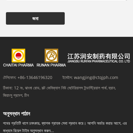
জমা
টেলিফোন:
+86-13646196320
ইমেইল:
wangjing@ctqjph.com
ঠিকানা:
12 নং, ঝাংমা রোড, সল্ট কেমিক্যাল নিউ মেটেরিয়ালস ইন্ডাস্ট্রিয়াল পার্ক, হুয়ান,
জিয়াংসু প্রদেশ, চীন
অনুসন্ধান পাঠান
পথের প্রতিটি ধাপে চমৎকার, ব্যাপক গ্রাহক সেবা প্রদান করে। আপনি অর্ডার করার আগে, এর
মাধ্যমে রিয়েল টাইম অনুসন্ধান করুন...