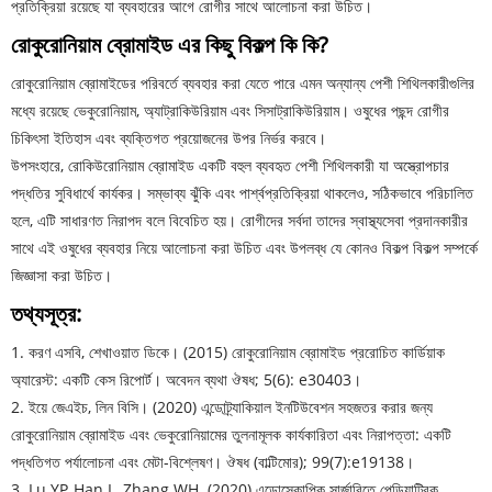
প্রতিক্রিয়া রয়েছে যা ব্যবহারের আগে রোগীর সাথে আলোচনা করা উচিত।
রোকুরোনিয়াম ব্রোমাইড এর কিছু বিকল্প কি কি?
রোকুরোনিয়াম ব্রোমাইডের পরিবর্তে ব্যবহার করা যেতে পারে এমন অন্যান্য পেশী শিথিলকারীগুলির
মধ্যে রয়েছে ভেকুরোনিয়াম, অ্যাট্রাকিউরিয়াম এবং সিসাট্রাকিউরিয়াম। ওষুধের পছন্দ রোগীর
চিকিৎসা ইতিহাস এবং ব্যক্তিগত প্রয়োজনের উপর নির্ভর করবে।
উপসংহারে, রোকিউরোনিয়াম ব্রোমাইড একটি বহুল ব্যবহৃত পেশী শিথিলকারী যা অস্ত্রোপচার
পদ্ধতির সুবিধার্থে কার্যকর। সম্ভাব্য ঝুঁকি এবং পার্শ্বপ্রতিক্রিয়া থাকলেও, সঠিকভাবে পরিচালিত
হলে, এটি সাধারণত নিরাপদ বলে বিবেচিত হয়। রোগীদের সর্বদা তাদের স্বাস্থ্যসেবা প্রদানকারীর
সাথে এই ওষুধের ব্যবহার নিয়ে আলোচনা করা উচিত এবং উপলব্ধ যে কোনও বিকল্প বিকল্প সম্পর্কে
জিজ্ঞাসা করা উচিত।
তথ্যসূত্র:
1. করণ এসবি, শেখাওয়াত ডিকে। (2015) রোকুরোনিয়াম ব্রোমাইড প্ররোচিত কার্ডিয়াক
অ্যারেস্ট: একটি কেস রিপোর্ট। অবেদন ব্যথা ঔষধ; 5(6): e30403।
2. ইয়ে জেএইচ, লিন বিসি। (2020) এন্ডোট্র্যাকিয়াল ইনটিউবেশন সহজতর করার জন্য
রোকুরোনিয়াম ব্রোমাইড এবং ভেকুরোনিয়ামের তুলনামূলক কার্যকারিতা এবং নিরাপত্তা: একটি
পদ্ধতিগত পর্যালোচনা এবং মেটা-বিশ্লেষণ। ঔষধ (বাল্টিমোর); 99(7):e19138।
3. Lu YP, Han L, Zhang WH. (2020) এন্ডোস্কোপিক সার্জারিতে পেডিয়াট্রিক