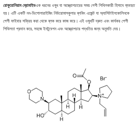
রোকুরোনিয়াম ব্রোমাইড
এক ধরনের ওষুধ যা অস্ত্রোপচারের সময় পেশী শিথিলকারী হিসাবে ব্যবহৃত
হয়। এটি একটি নন-ডিপোলারাইজিং নিউরোমাসকুলার ব্লকিং এজেন্ট যা অ্যাসিটাইলকোলিনকে
পেশী ফাইবার সক্রিয় করা থেকে ব্লক করে কাজ করে। এই ওষুধটি দ্রুত এবং কার্যকর পেশী
শিথিলতা প্রদান করে, সহজে ইনটুবেশন এবং অস্ত্রোপচার পদ্ধতির জন্য অনুমতি দেয়।