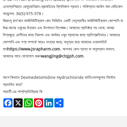
এনেস্থেশিয়াতে রোকুরোনিয়াম ব্রোমাইডের ক্লিনিকাল প্রভাব। পাকিস্তান জার্নাল অফ মেডিকেল
সায়েন্সেস; 36(5):975-978।
জিয়াংসু রান'আন ফার্মাসিউটিক্যাল কোং লিমিটেড একটি নেতৃস্থানীয় ফার্মাসিউটিক্যাল কোম্পানি যা
উচ্চ-মানের ওষুধের উন্নয়ন এবং উৎপাদনে বিশেষজ্ঞ। আমাদের প্রতিষ্ঠার পর থেকে, আমরা
বিশ্বজুড়ে রোগীদের জন্য নিরাপদ এবং কার্যকর ওষুধ প্রদানের জন্য প্রতিশ্রুতিবদ্ধ। আমাদের
কোম্পানি এবং পণ্য সম্পর্কে আরও তথ্যের জন্য, অনুগ্রহ করে আমাদের ওয়েবসাইটে
যান
https://www.jsrapharm.com
. আপনার কোন প্রশ্ন বা অনুসন্ধান থাকলে,
আমাদের সাথে যোগাযোগ করুন
wangjing@ctqjph.com
.
আগে:
কিভাবে Dexmedetomidine Hydrochloride কার্ডিওভাসকুলার সিস্টেম
প্রভাবিত করে?
পরবর্তী:
এর পার্শ্বপ্রতিক্রিয়া কি
Facebook
X
WhatsApp
Pinterest
LinkedIn
Share