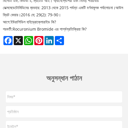
বিলোটা এফ, কিউভা ই, ম্যাটোট আই। অ্যানেস্থেশিয়া এবং নিবিড় পরিচর্যায়
ডেক্সমেডেটোমিডিনের ব্যবহার: 2013 থেকে 2015 পর্যন্ত একটি বর্ণনামূলক পর্যালোচনা।
আউস
ক্রিট কেয়ার।
2016 মে; 29(2): 79-90।
আগে:
ইউরাপিডিল হাইড্রোক্লোরাইড কি?
পরবর্তী:
Rocuronium Bromide এর পার্শ্বপ্রতিক্রিয়া কি?
Facebook
X
WhatsApp
Pinterest
LinkedIn
Share
অনুসন্ধান পাঠান