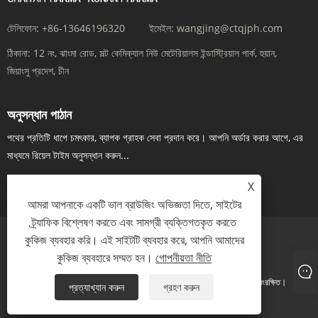
টেলিফোন:
+86-13646196320
ইমেইল:
wangjing@ctqjph.com
ঠিকানা:
12 নং, ঝাংমা রোড, সল্ট কেমিক্যাল নিউ মেটেরিয়ালস ইন্ডাস্ট্রিয়াল পার্ক, হুয়ান,
জিয়াংসু প্রদেশ, চীন
অনুসন্ধান পাঠান
পথের প্রতিটি ধাপে চমৎকার, ব্যাপক গ্রাহক সেবা প্রদান করে। আপনি অর্ডার করার আগে, এর
মাধ্যমে রিয়েল টাইম অনুসন্ধান করুন...
এখন তদন্ত
X
আমরা আপনাকে একটি ভাল ব্রাউজিং অভিজ্ঞতা দিতে, সাইটের
ট্র্যাফিক বিশ্লেষণ করতে এবং সামগ্রী ব্যক্তিগতকৃত করতে
কুকিজ ব্যবহার করি। এই সাইটটি ব্যবহার করে, আপনি আমাদের
Links
Sitemap
RSS
XML
গোপনীয়তা নীতি
কুকিজ ব্যবহারে সম্মত হন।
গোপনীয়তা নীতি
কপিরাইট © 2024 জিয়াংসু রান'আন ফার্মাসিউটিক্যাল কোম্পানি লিমিটেড। সর্বস্বত্ব সংরক্ষিত।
প্রত্যাখ্যান করুন
গ্রহণ করুন