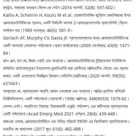
ব্লাইন্ড, সম্ভাব্য অধ্যয়ন।
ক্লিন জে পেইন।
2016 আগস্ট; 32(8): 597-602।
Kallio A, Scheinin H, Koulu M et al. হেমোডাইনামিক কন্ট্রোল মেকানিজমের উপর
ডেক্সমেডেটোমিডিনের প্রভাব, একটি নির্বাচনী আলফা 2-অ্যাড্রেনোসেপ্টর অ্যাগোনিস্ট।
ক্লিন
ফার্মাকল থার।
1989 নভেম্বর; 46(5): 581-9।
Gerlach AT, Murphy CV, Dasta JF. প্রাপ্তবয়স্কদের মধ্যে ডেক্সমেডেটোমিডিনের
একটি আপডেট ফোকাসড পর্যালোচনা।
অ্যান ফার্মাকোথার।
2009 সেপ্টেম্বর; 43(9): 1471-
84।
ঝাও এক্স, হান জে, জিয়াং ওয়াই এবং অন্যান্য। ডেক্সমেডেটোমিডিনের ইন্ট্রাভেনাস ইনফিউশন
সম্মিলিত আইসোফ্লুরেন ইনহেলেশন ক্র্যানিওটমি করা রোগীদের অক্সিডেটিভ স্ট্রেস এবং প্রদাহ
কমায়: একটি এলোমেলো নিয়ন্ত্রিত ট্রায়াল।
মেডিসিন (বাল্টিমোর)।
2020 আগস্ট; 99(35):
e21663।
আব্রাহাম জে, অ্যাবারজেল আরপি, হাদ্দাদ এফজেজে এবং অন্যান্য। আল্ট্রা-র‍্যাপিড অপিয়েট
ডিটক্সিফিকেশন: একটি পর্যালোচনা।
ল্যানসেট।
1996 অক্টোবর; 348(9033): 1079-82।
নেলসন এলই। পদ্ধতিগত নিরাময়: নিরাময়কারী এজেন্ট, পর্যবেক্ষণ, এবং জটিলতার ব্যবস্থাপনার
একটি পর্যালোচনা।
Acad Emerg Med.
2021 এপ্রিল; 28(4): 439-448।
বাজওয়া এসজে, ডেক্সমেডেটোমিডিন এবং নিবিড় পরিচর্যা ইউনিটে এর ক্লিনিকাল অ্যাপ্লিকেশন।
ভারতীয় জে অ্যানেসথ।
2017 জুন; 61(6): 482-488।