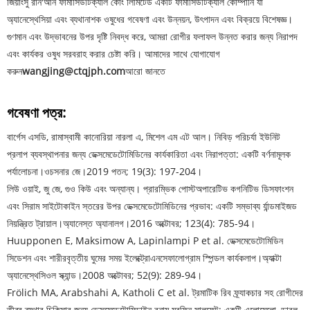
জিয়াংসু রান'আন ফার্মাসিউটিক্যাল কোং লিমিটেড একটি ফার্মাসিউটিক্যাল কোম্পানি যা
অ্যানেস্থেসিয়া এবং ব্যথানাশক ওষুধের গবেষণা এবং উন্নয়ন, উৎপাদন এবং বিক্রয়ে বিশেষজ্ঞ।
গুণমান এবং উদ্ভাবনের উপর দৃষ্টি নিবদ্ধ করে, আমরা রোগীর ফলাফল উন্নত করার জন্য নিরাপদ
এবং কার্যকর ওষুধ সরবরাহ করার চেষ্টা করি। আমাদের সাথে যোগাযোগ
করুন
wangjing@ctqjph.com
আরো জানতে
গবেষণা পত্র:
বার্গেস এসডি, রামাস্বামী কানোরিয়া নারলা এ, মিশেল এম এট আল। নিবিড় পরিচর্যা ইউনিট
প্রলাপ ব্যবস্থাপনার জন্য ডেক্সমেডেটোমিডিনের কার্যকারিতা এবং নিরাপত্তা: একটি বর্ণনামূলক
পর্যালোচনা।
ওচসনার জে।
2019 পতন; 19(3): 197-204।
লিউ ওয়াই, জু জে, গুও কিউ এবং অন্যান্য। প্রারম্ভিক পোস্টঅপারেটিভ কগনিটিভ ডিসফাংশন
এবং সিরাম সাইটোকাইন স্তরের উপর ডেক্সমেডেটোমিডিনের প্রভাব: একটি সম্ভাব্য র্যান্ডমাইজড
নিয়ন্ত্রিত ট্রায়াল।
অ্যানেস্ত অ্যানালগ।
2016 অক্টোবর; 123(4): 785-94।
Huupponen E, Maksimow A, Lapinlampi P et al. ডেক্সমেডেটোমিডিন
সিডেশন এবং শারীরবৃত্তীয় ঘুমের সময় ইলেক্ট্রোএনসেফালোগ্রাম স্পিন্ডল কার্যকলাপ।
অ্যাক্টা
অ্যানেস্থেসিওল স্ক্যান্ড।
2008 অক্টোবর; 52(9): 289-94।
Frölich MA, Arabshahi A, Katholi C et al. ট্রমাটিক রিব ফ্র্যাকচার সহ রোগীদের
তীব্র ব্যথার চিকিত্সার জন্য ডেক্সমেডেটোমিডাইন বনাম মরফিন সালফেট: একটি এলোমেলো, ডাবল-