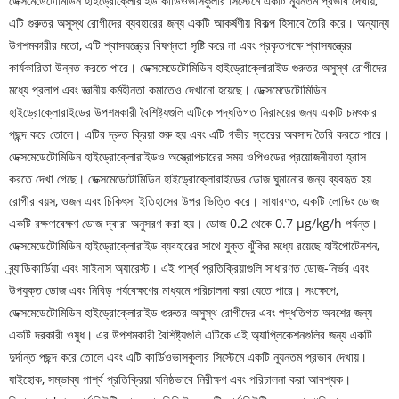
ডেক্সমেডেটোমিডিন হাইড্রোক্লোরাইড কার্ডিওভাসকুলার সিস্টেমে একটি ন্যূনতম প্রভাব দেখায়,
এটি গুরুতর অসুস্থ রোগীদের ব্যবহারের জন্য একটি আকর্ষণীয় বিকল্প হিসাবে তৈরি করে। অন্যান্য
উপশমকারীর মতো, এটি শ্বাসযন্ত্রের বিষণ্নতা সৃষ্টি করে না এবং প্রকৃতপক্ষে শ্বাসযন্ত্রের
কার্যকারিতা উন্নত করতে পারে। ডেক্সমেডেটোমিডিন হাইড্রোক্লোরাইড গুরুতর অসুস্থ রোগীদের
মধ্যে প্রলাপ এবং জ্ঞানীয় কর্মহীনতা কমাতেও দেখানো হয়েছে। ডেক্সমেডেটোমিডিন
হাইড্রোক্লোরাইডের উপশমকারী বৈশিষ্ট্যগুলি এটিকে পদ্ধতিগত নিরাময়ের জন্য একটি চমৎকার
পছন্দ করে তোলে। এটির দ্রুত ক্রিয়া শুরু হয় এবং এটি গভীর স্তরের অবসাদ তৈরি করতে পারে।
ডেক্সমেডেটোমিডিন হাইড্রোক্লোরাইডও অস্ত্রোপচারের সময় ওপিওডের প্রয়োজনীয়তা হ্রাস
করতে দেখা গেছে। ডেক্সমেডেটোমিডিন হাইড্রোক্লোরাইডের ডোজ ঘুমানোর জন্য ব্যবহৃত হয়
রোগীর বয়স, ওজন এবং চিকিৎসা ইতিহাসের উপর ভিত্তি করে। সাধারণত, একটি লোডিং ডোজ
একটি রক্ষণাবেক্ষণ ডোজ দ্বারা অনুসরণ করা হয়। ডোজ 0.2 থেকে 0.7 μg/kg/h পর্যন্ত।
ডেক্সমেডেটোমিডিন হাইড্রোক্লোরাইড ব্যবহারের সাথে যুক্ত ঝুঁকির মধ্যে রয়েছে হাইপোটেনশন,
ব্র্যাডিকার্ডিয়া এবং সাইনাস অ্যারেস্ট। এই পার্শ্ব প্রতিক্রিয়াগুলি সাধারণত ডোজ-নির্ভর এবং
উপযুক্ত ডোজ এবং নিবিড় পর্যবেক্ষণের মাধ্যমে পরিচালনা করা যেতে পারে। সংক্ষেপে,
ডেক্সমেডেটোমিডিন হাইড্রোক্লোরাইড গুরুতর অসুস্থ রোগীদের এবং পদ্ধতিগত অবশের জন্য
একটি দরকারী ওষুধ। এর উপশমকারী বৈশিষ্ট্যগুলি এটিকে এই অ্যাপ্লিকেশনগুলির জন্য একটি
দুর্দান্ত পছন্দ করে তোলে এবং এটি কার্ডিওভাসকুলার সিস্টেমে একটি ন্যূনতম প্রভাব দেখায়।
যাইহোক, সম্ভাব্য পার্শ্ব প্রতিক্রিয়া ঘনিষ্ঠভাবে নিরীক্ষণ এবং পরিচালনা করা আবশ্যক।