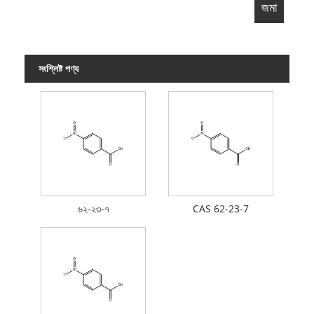
সংশ্লিষ্ট পণ্য
৬২-২৩-৭
CAS 62-23-7