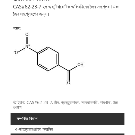
CAS#62-23-7 হল অ্যান্টিবায়োটিক অরিওথিনের জৈব সংশ্লেষণ এবং
জৈব সংশ্লেষণের জন্য।
গঠন:
হট ট্যাগ: CAS#62-23-7, চীন, প্রস্তুতকারক, সরবরাহকারী, কারখানা, উচ্চ
গুণমান
সম্পর্কিত বিভাগ
4-নাইট্রোবেঞ্জোইক অ্যাসিড