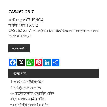
CAS#62-23-7
আণবিক সূত্র: C7H5NO4
আণবিক ওজন: 167.12
CAS#62-23-7 হল অ্যান্টিবায়োটিক অরিওথিনের জৈব সংশ্লেষণ এবং জৈব
সংশ্লেষণের জন্য।
অনুসন্ধান পাঠান
Facebook
X
WhatsApp
Pinterest
LinkedIn
Share
পণ্যের বর্ণনা
1-কারবক্সি-4-নাইট্রোবেঞ্জিন
4-নাইট্রোবেঞ্জোইক এসিড
4- নাইট্রোফেনাইল মেথানয়িক এসিড
নাইট্রোবেঞ্জোইক (4-) এসিড
প্যারা নাইট্রো-বেনজোইক এসিড