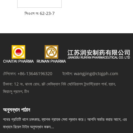
সিএএস নং 62-23-7
টেলিফোন:
+86-13646196320
ইমেইল:
wangjing@ctqjph.com
ঠিকানা:
12 নং, ঝাংমা রোড, সল্ট কেমিক্যাল নিউ মেটেরিয়ালস ইন্ডাস্ট্রিয়াল পার্ক, হুয়ান,
জিয়াংসু প্রদেশ, চীন
অনুসন্ধান পাঠান
পথের প্রতিটি ধাপে চমৎকার, ব্যাপক গ্রাহক সেবা প্রদান করে। আপনি অর্ডার করার আগে, এর
মাধ্যমে রিয়েল টাইম অনুসন্ধান করুন...