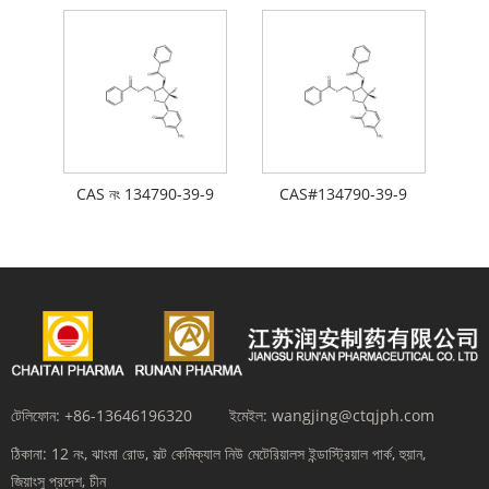
CAS নং 134790-39-9
CAS#134790-39-9
টেলিফোন:
+86-13646196320
ইমেইল:
wangjing@ctqjph.com
ঠিকানা:
12 নং, ঝাংমা রোড, সল্ট কেমিক্যাল নিউ মেটেরিয়ালস ইন্ডাস্ট্রিয়াল পার্ক, হুয়ান,
জিয়াংসু প্রদেশ, চীন