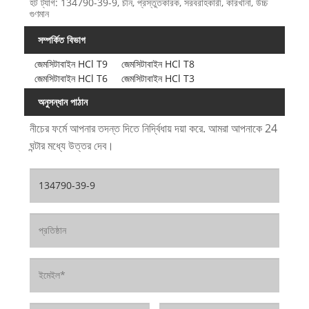
হট ট্যাগ: 134790-39-9, চীন, প্রস্তুতকারক, সরবরাহকারী, কারখানা, উচ্চ
গুণমান
সম্পর্কিত বিভাগ
জেমসিটাবাইন HCl T9
জেমসিটাবাইন HCl T8
জেমসিটাবাইন HCl T6
জেমসিটাবাইন HCl T3
অনুসন্ধান পাঠান
নীচের ফর্মে আপনার তদন্ত দিতে নির্দ্বিধায় দয়া করে. আমরা আপনাকে 24
ঘন্টার মধ্যে উত্তর দেব।