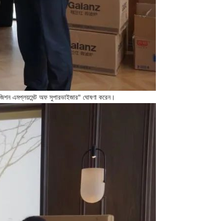
 পজিশন এমপ্লয়মেন্ট অফ সুপারভাইজার" ঘোষণা করেন।