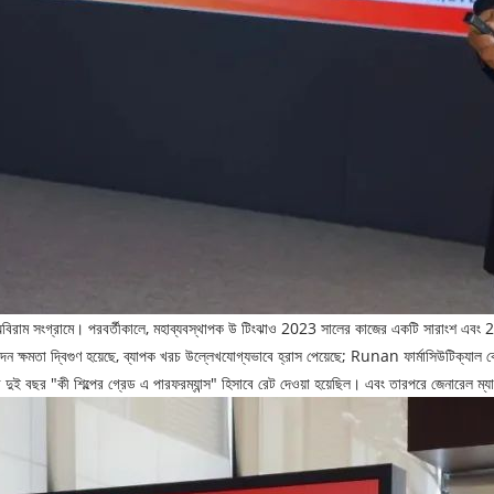
বদা লিখি অবিরাম সংগ্রামে। পরবর্তীকালে, মহাব্যবস্থাপক উ টিংঝাও 2023 সালের কাজের একটি সারাংশ 
্ষমতা দ্বিগুণ হয়েছে, ব্যাপক খরচ উল্লেখযোগ্যভাবে হ্রাস পেয়েছে; Runan ফার্মাসিউটিক্যাল কো
পরপর দুই বছর "কী শিল্পের গ্রেড এ পারফরম্যান্স" হিসাবে রেট দেওয়া হয়েছিল। এবং তারপরে জেনারেল ম্