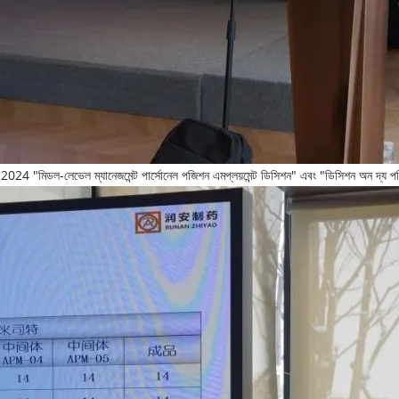
মিটেড 2024 "মিডল-লেভেল ম্যানেজমেন্ট পার্সোনেল পজিশন এমপ্লয়মেন্ট ডিসিশন" এবং "ডিসিশন অন দ্য