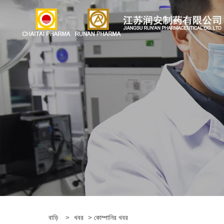
বাড়ি
>
খবর
>
কোম্পানির খবর