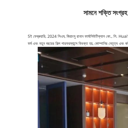
সামনে শক্তি সংগ্রহ 
5ই ফেব্রুয়ারি, 2024 পিএম, জিয়াংসু রানান ফার্মাসিউটিক্যাল কো., লি. Huai'
ফর্ম এবং নতুন বছরের শিল্প পারফরম্যান্সে বিভক্ত হয়, কোম্পানির নেতৃত্ব 