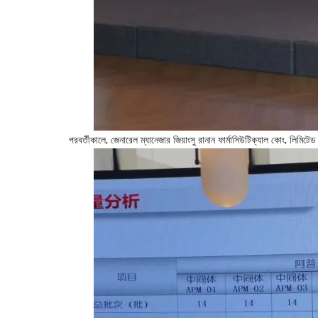
পরবর্তীকালে, জেনারেল ম্যানেজার জিয়াংসু রানান ফার্মাসিউটিক্যাল কোং, লি