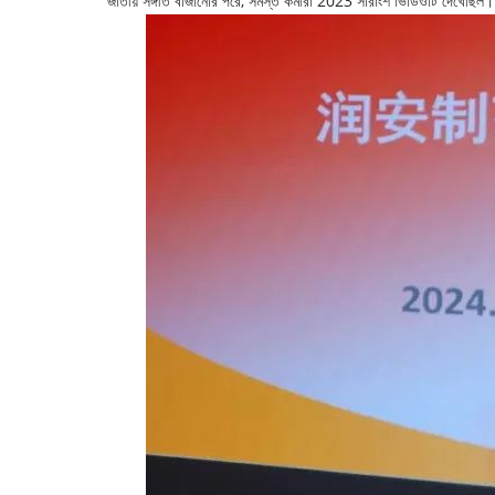
জাতীয় সঙ্গীত বাজানোর পরে, সমস্ত কর্মীরা 2023 সারাংশ ভিডিওটি দেখেছিল।