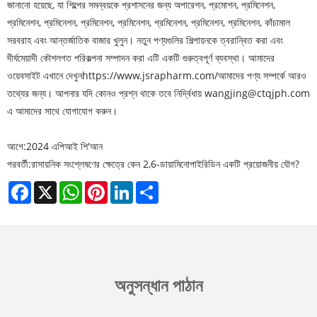
জানানো হয়েছে, যা শিল্পের সমন্বয়কে প্রশাসনের জন্য অপারেশন, প্রমোশন, প্রমিনেশন,
প্রমিনেশন, প্রমিনেশন, প্রমিনেশন, প্রমিনেশন, প্রমিনেশন, প্রমিনেশন, প্রমিনেশন, কাঁচামাল
সরবরাহ এবং আন্তর্জাতিক বাজার খুলুন। নতুন পণ্যগুলির শিল্পায়নকে ত্বরান্বিত করা এবং
দীর্ঘমেয়াদী কৌশলগত পরিকল্পনা সম্পাদন করা এটি একটি গুরুত্বপূর্ণ ব্যবস্থা। আমাদের
ওয়েবসাইট এখানে দেখুন
https://www.jsrapharm.com/
আমাদের পণ্য সম্পর্কে আরও
তথ্যের জন্য। আপনার যদি কোনও প্রশ্ন থাকে তবে নির্দ্বিধায় wangjing@ctqjph.com
এ আমাদের সাথে যোগাযোগ করুন।
আগে:
2024 এপিআই শি'আন
পরবর্তী:
রাসায়নিক সংশ্লেষণের ক্ষেত্রে কেন 2,6-ডায়ামিনোপাইরিডিন একটি প্রয়োজনীয় যৌগ?
Facebook
X
WhatsApp
Pinterest
LinkedIn
Share
অনুসন্ধান পাঠান