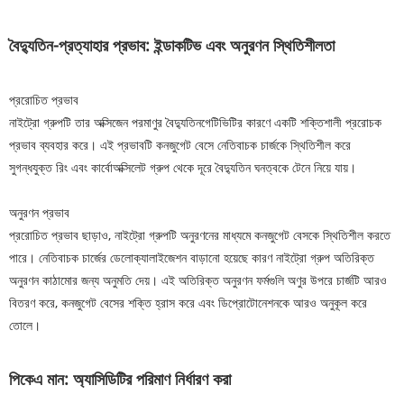
বৈদ্যুতিন-প্রত্যাহার প্রভাব: ইন্ডাকটিভ এবং অনুরণন স্থিতিশীলতা
প্ররোচিত প্রভাব
নাইট্রো গ্রুপটি তার অক্সিজেন পরমাণুর বৈদ্যুতিনগেটিভিটির কারণে একটি শক্তিশালী প্ররোচক
প্রভাব ব্যবহার করে। এই প্রভাবটি কনজুগেট বেসে নেতিবাচক চার্জকে স্থিতিশীল করে
সুগন্ধযুক্ত রিং এবং কার্বোঅক্সিলেট গ্রুপ থেকে দূরে বৈদ্যুতিন ঘনত্বকে টেনে নিয়ে যায়।
অনুরণন প্রভাব
প্ররোচিত প্রভাব ছাড়াও, নাইট্রো গ্রুপটি অনুরণনের মাধ্যমে কনজুগেট বেসকে স্থিতিশীল করতে
পারে। নেতিবাচক চার্জের ডেলোক্যালাইজেশন বাড়ানো হয়েছে কারণ নাইট্রো গ্রুপ অতিরিক্ত
অনুরণন কাঠামোর জন্য অনুমতি দেয়। এই অতিরিক্ত অনুরণন ফর্মগুলি অণুর উপরে চার্জটি আরও
বিতরণ করে, কনজুগেট বেসের শক্তি হ্রাস করে এবং ডিপ্রোটোনেশনকে আরও অনুকূল করে
তোলে।
পিকেএ মান: অ্যাসিডিটির পরিমাণ নির্ধারণ করা