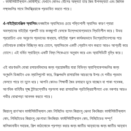
- ফার্মাসিউটিক্যাল কেমিস্ট্রি: যেখানে কোনও যৌগের অম্লতা তার জৈব উপলভ্যতা এবং জৈবিক
লক্ষ্যগুলির সাথে মিথস্ক্রিয়াকে প্রভাবিত করতে পারে।
4-নাইট্রোবেঞ্জিক অ্যাসিড
বেনজাইক অ্যাসিডের চেয়ে শক্তিশালী অ্যাসিড কারণ প্যারা
অবস্থানের নাইট্রো গ্রুপটি তার কনজুগেট বেসকে উল্লেখযোগ্যভাবে স্থিতিশীল করে। উভয়
প্ররোচিত এবং অনুরণন প্রভাবের মাধ্যমে, নাইট্রো গ্রুপ কার্যকরভাবে ডিপ্রোটোনেশনের পরে
নেতিবাচক চার্জকে বিচ্ছিন্ন করে তোলে, অ্যাসিডকে একটি প্রোটন দান করতে আরও আগ্রহী করে
তোলে। এই বর্ধিত স্থায়িত্ব একটি নিম্ন পিকেএতে অনুবাদ করে এবং অ্যাসিডিটি বৃদ্ধি করে।
এই ধারণাগুলি বোঝা রসায়নবিদদের জন্য প্রয়োজনীয় যারা বিভিন্ন অ্যাপ্লিকেশনগুলির জন্য
অণুগুলি ডিজাইন এবং ম্যানিপুলেট করে, বিকল্পগুলি রাসায়নিক আচরণের উপর যে গভীর প্রভাব
ফেলতে পারে তা তুলে ধরে। আপনি কোনও শিক্ষার্থী জৈব রসায়নে ডুবে যাচ্ছেন বা পাকা গবেষক,
আণবিক বাহিনীর সূক্ষ্ম ইন্টারপ্লেটির প্রশংসা করা রাসায়নিক প্রতিক্রিয়াশীলতা এবং নকশার আরও
গভীর বোঝাপড়া আনলক করতে পারে।
জিয়াংসু রান'আন ফার্মাসিউটিক্যাল কোং লিমিটেড হলেন জিয়াংসু ঝেংদা কিংজিয়াং ফার্মাসিউটিক্যাল
কোং, লিমিটেডের জিয়াংসু ঝেংগাডা কিংজিয়াং ফার্মাসিউটিক্যাল কোং, লিমিটেডের সম্পূর্ণ
মালিকানাধীন সহায়ক, শিল্প কাঠামোকে প্রশস্ত করার জন্য জাতীয় আহ্বানের জন্য জাতীয় আহ্বান