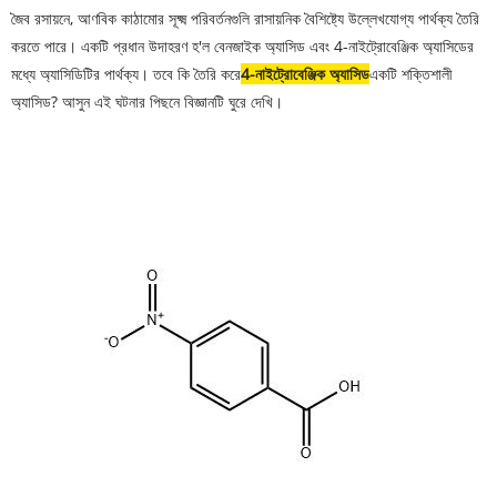
জৈব রসায়নে, আণবিক কাঠামোর সূক্ষ্ম পরিবর্তনগুলি রাসায়নিক বৈশিষ্ট্যে উল্লেখযোগ্য পার্থক্য তৈরি
করতে পারে। একটি প্রধান উদাহরণ হ'ল বেনজাইক অ্যাসিড এবং 4-নাইট্রোবেঞ্জিক অ্যাসিডের
মধ্যে অ্যাসিডিটির পার্থক্য। তবে কি তৈরি করে
4-নাইট্রোবেঞ্জিক অ্যাসিড
একটি শক্তিশালী
অ্যাসিড? আসুন এই ঘটনার পিছনে বিজ্ঞানটি ঘুরে দেখি।