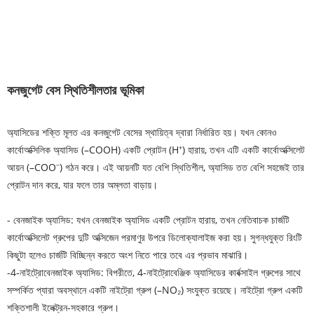
কনজুগেট বেস স্থিতিশীলতার ভূমিকা
অ্যাসিডের শক্তি মূলত এর কনজুগেট বেসের স্থায়িত্ব দ্বারা নির্ধারিত হয়। যখন কোনও
কার্বোঅক্সিলিক অ্যাসিড (–COOH) একটি প্রোটন (H⁺) হারায়, তখন এটি একটি কার্বোঅক্সিলেট
আয়ন (–COO⁻) গঠন করে। এই আয়নটি যত বেশি স্থিতিশীল, অ্যাসিড তত বেশি সহজেই তার
প্রোটন দান করে, যার ফলে তার অম্লতা বাড়ায়।
- বেনজাইক অ্যাসিড: যখন বেনজাইক অ্যাসিড একটি প্রোটন হারায়, তখন নেতিবাচক চার্জটি
কার্বোঅক্সিলেট গ্রুপের দুটি অক্সিজেন পরমাণুর উপরে ডিলোক্যালাইজ করা হয়। সুগন্ধযুক্ত রিংটি
কিছুটা হলেও চার্জটি বিচ্ছিন্ন করতে অংশ নিতে পারে তবে এর প্রভাব মাঝারি।
-4-নাইট্রোবেনজাইক অ্যাসিড: বিপরীতে, 4-নাইট্রোবেঞ্জিক অ্যাসিডের কার্বক্সাইল গ্রুপের সাথে
সম্পর্কিত প্যারা অবস্থানে একটি নাইট্রো গ্রুপ (–NO₂) সংযুক্ত রয়েছে। নাইট্রো গ্রুপ একটি
শক্তিশালী ইলেক্ট্রন-সহকারে গ্রুপ।