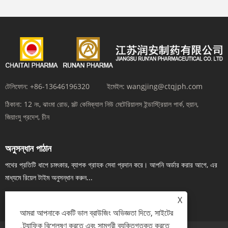
টেলিফোন:
+86-13646196320
ইমেইল:
wangjing@ctqjph.com
ঠিকানা:
12 নং, ঝাংমা রোড, সল্ট কেমিক্যাল নিউ মেটেরিয়ালস ইন্ডাস্ট্রিয়াল পার্ক, হুয়ান,
জিয়াংসু প্রদেশ, চীন
অনুসন্ধান পাঠান
পথের প্রতিটি ধাপে চমৎকার, ব্যাপক গ্রাহক সেবা প্রদান করে। আপনি অর্ডার করার আগে, এর
মাধ্যমে রিয়েল টাইম অনুসন্ধান করুন...
এখন তদন্ত
X
আমরা আপনাকে একটি ভাল ব্রাউজিং অভিজ্ঞতা দিতে, সাইটের
ট্র্যাফিক বিশ্লেষণ করতে এবং সামগ্রী ব্যক্তিগতকৃত করতে